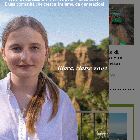
Campionato nazionale
Bucine, incendio di
Juniores, girone
oliveta e bosco a San
interamente toscano per
Pancrazio. Tre ettari
Terranuova Traiana e
l’area bruciata
Montevarchi
Cronaca
7 Agosto 2026
Calcio Giovanili
8 Agosto 2026
In Vetrina