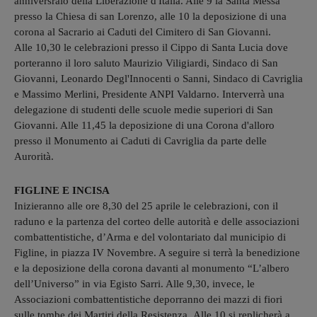
anniversraio della Liberazione d'Italia. Alle 9 la Santa Messa
presso la Chiesa di san Lorenzo, alle 10 la deposizione di una
corona al Sacrario ai Caduti del Cimitero di San Giovanni.
Alle 10,30 le celebrazioni presso il Cippo di Santa Lucia dove
porteranno il loro saluto Maurizio Viligiardi, Sindaco di San
Giovanni, Leonardo Degl'Innocenti o Sanni, Sindaco di Cavriglia
e Massimo Merlini, Presidente ANPI Valdarno. Interverrà una
delegazione di studenti delle scuole medie superiori di San
Giovanni. Alle 11,45 la deposizione di una Corona d'alloro
presso il Monumento ai Caduti di Cavriglia da parte delle
Aurorità.
FIGLINE E INCISA
Inizieranno alle ore 8,30 del 25 aprile le celebrazioni, con il
raduno e la partenza del corteo delle autorità e delle associazioni
combattentistiche, d’Arma e del volontariato dal municipio di
Figline, in piazza IV Novembre. A seguire si terrà la benedizione
e la deposizione della corona davanti al monumento “L’albero
dell’Universo” in via Egisto Sarri. Alle 9,30, invece, le
Associazioni combattentistiche deporranno dei mazzi di fiori
sulle tombe dei Martiri della Resistenza. Alle 10 si replicherà a