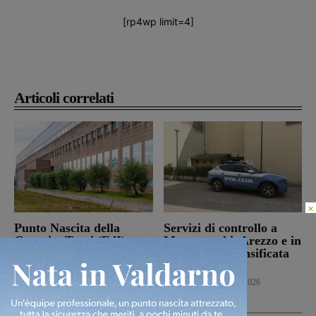
[rp4wp limit=4]
Articoli correlati
×
Punto Nascita della
Servizi di controllo a
Gruccia, Tucci (FdI):
Montevarchi, Arezzo e in
“Montevarchi è sulla
provincia: intensificata
giusta strada di un
l’attività
aumento dei parti”
Cronaca
8 Agosto 2026
Politica
8 Agosto 2026