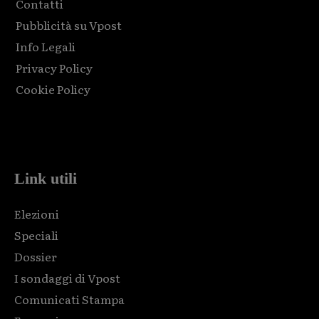
Contatti
Pubblicità su Vpost
Info Legali
Privacy Policy
Cookie Policy
Html code here! Replace this with any non empty raw html
code and that's it.
Link utili
Elezioni
Speciali
Dossier
I sondaggi di Vpost
Comunicati Stampa