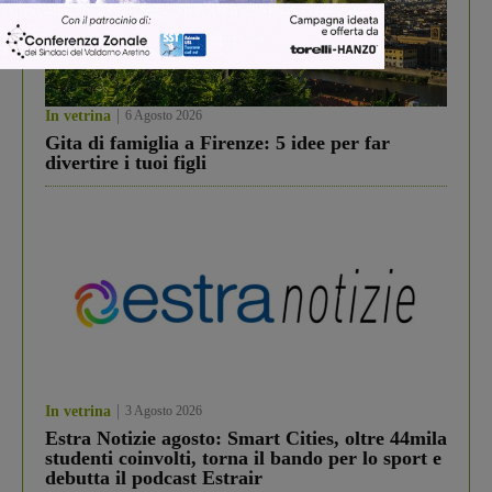
In vetrina
6 Agosto 2026
Gita di famiglia a Firenze: 5 idee per far
divertire i tuoi figli
In vetrina
3 Agosto 2026
Estra Notizie agosto: Smart Cities, oltre 44mila
studenti coinvolti, torna il bando per lo sport e
debutta il podcast Estrair