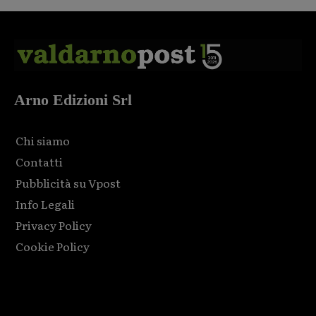
Arno Edizioni Srl
Chi siamo
Contatti
Pubblicità su Vpost
Info Legali
Privacy Policy
Cookie Policy
Html code here! Replace this with any non empty raw html
code and that's it.