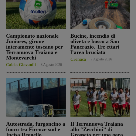
Campionato nazionale
Bucine, incendio di
Juniores, girone
oliveta e bosco a San
interamente toscano per
Pancrazio. Tre ettari
Terranuova Traiana e
l’area bruciata
Montevarchi
Cronaca
7 Agosto 2026
Calcio Giovanili
8 Agosto 2026
Autostrada, furgoncino a
Il Terranuova Traiana
fuoco tra Firenze sud e
allo “Zecchini” di
Incisa Reggello
Grosseto per una gara