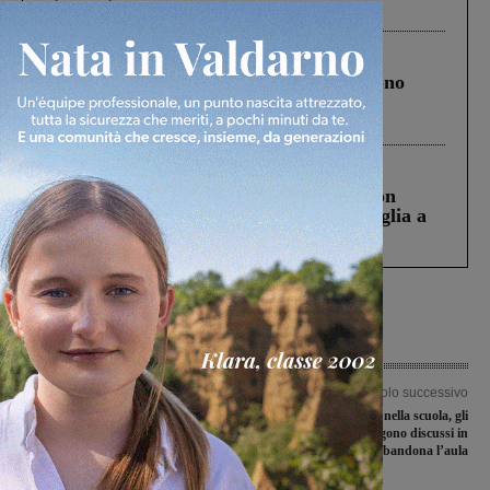
ringraziamento al Governo”
Cronaca
4 Agosto 2026
Un anno fa la strage in A1 in cui morirono
Gianni, Giulia e Franco. Lo schianto, il
processo, lo stop ai sorpassi fra tir....
Cronaca
3 Agosto 2026
Scomparso da una struttura di Castiglion
Fiorentino l’uomo che aveva ucciso la figlia a
Levane nel 2020
Articolo precedente
Articolo successivo
Furto di 2mila forme di parmigiano:
Crollo del pannello nella scuola, gli
uno della banda arrestato dalla
atti del M5S non vengono discussi in
polizia stradale vicino al casello
Consiglio: Naimi abbandona l’aula
Valdarno