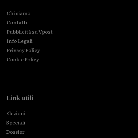
Chi siamo
Contatti
Pubblicità su Vpost
Info Legali
Privacy Policy
Cookie Policy
Html code here! Replace this with any non empty raw html
code and that's it.
Link utili
Elezioni
Speciali
Dossier