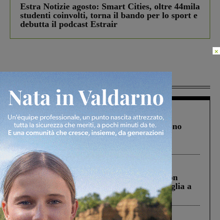
Estra Notizie agosto: Smart Cities, oltre 44mila
studenti coinvolti, torna il bando per lo sport e
debutta il podcast Estrair
×
Più lette
Cronaca
4 Agosto 2026
Un anno fa la strage in A1 in cui morirono
Gianni, Giulia e Franco. Lo schianto, il
processo, lo stop ai sorpassi fra tir....
Cronaca
3 Agosto 2026
Scomparso da una struttura di Castiglion
Fiorentino l’uomo che aveva ucciso la figlia a
Levane nel 2020
Cronaca
5 Agosto 2026