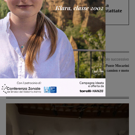
Continuano le ricerche di Miah Billal. La
Prefettura: “In caso di avvistamento contattate
il 112”
Articolo precedente
Articolo successivo
Alla Biennale dello Spazio Pubblico di
Scontro mortale su Ponte Mocarini
Roma presentati i progetti per il Parco
tra camion e moto
fluviale di Rignano
Ultime Notizie