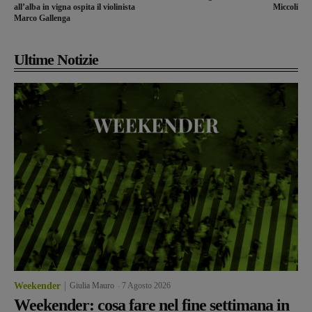
all’alba in vigna ospita il violinista
Miccoli
Marco Gallenga
Ultime Notizie
Weekender
Giulia Mauro
-
7 Agosto 2026
Weekender: cosa fare nel fine settimana in