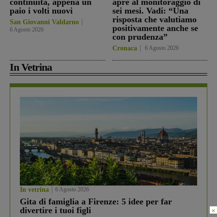
continuità, appena un
apre al monitoraggio di
paio i volti nuovi
sei mesi. Vadi: “Una
risposta che valutiamo
San Giovanni Valdarno
positivamente anche se
6 Agosto 2026
con prudenza”
Cronaca
6 Agosto 2026
In Vetrina
In vetrina
6 Agosto 2026
Gita di famiglia a Firenze: 5 idee per far
divertire i tuoi figli
×