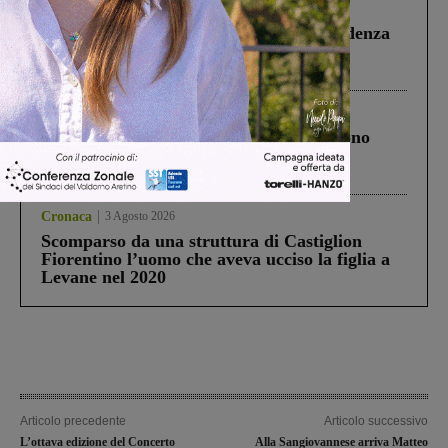
Figline Incisa Valdarno
1 Agosto 2026
Piscina di Figline finanziata oltre la scadenza
Pnrr, il gruppo di Fratelli d’Italia: “Un
ringraziamento al Governo”
Cronaca
4 Agosto 2026
Un anno fa la strage in A1 in cui morirono
Gianni, Giulia e Franco. Lo schianto, il
processo, lo stop ai sorpassi fra tir....
Cronaca
3 Agosto 2026
Scomparso da una struttura di Castiglion
Fiorentino l’uomo che aveva ucciso la figlia a
Levane nel 2020
Articolo precedente
Articolo successivo
L’ottava edizione del Concerto
Alla Sangiovannese arriva Matteo