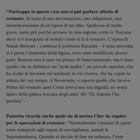
“Purtroppo in questo caso non si può parlare affatto di
restauro.
Si tratta di una devastazione, una ridipintura, una
reinterpretazione di un’opera di un altro. Qualcosa di molto
grave, tanto più perché avviene in una regione come la Toscana,
dove si è insegnato al mondo come si fa il restauro. L’opera di
Natale Bencini – continua il professor Panzetta – è stata stravolta,
si è persa l’anatomia della figura, sono state modificate alcune
parti. Bencini non è stato un pittore di fama nazionale, ma è stato
quello che io definisco un “petit maître”, un piccolo maestro, che
ha scelto di lavorare sul territorio in cui viveva, che ha capito la
pittura del suo tempo, il Novecento, e sapeva quello che faceva.
Prima del restauro quel Cristo aveva una sua dignità, un senso
tipico della pittura toscana degli anni ’40-’50. Adesso l’ha
perduta”.
Panzetta ricorda anche quale sia di norma l’iter da seguire
per le operazioni di restauro:
“Normalmente i restauri di opere
sono sottoposti agli organi di sorveglianza, quindi la
Soprintendenza. Quando si decide di fare un restauro, l’ente