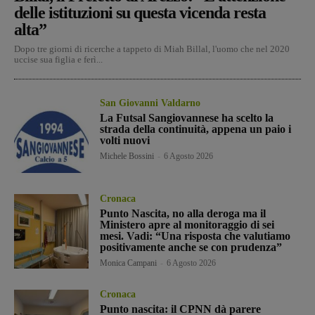
delle istituzioni su questa vicenda resta
alta”
Dopo tre giorni di ricerche a tappeto di Miah Billal, l'uomo che nel 2020
uccise sua figlia e ferì...
San Giovanni Valdarno
La Futsal Sangiovannese ha scelto la
strada della continuità, appena un paio i
volti nuovi
Michele Bossini
-
6 Agosto 2026
Cronaca
Punto Nascita, no alla deroga ma il
Ministero apre al monitoraggio di sei
mesi. Vadi: “Una risposta che valutiamo
positivamente anche se con prudenza”
Monica Campani
-
6 Agosto 2026
Cronaca
Punto nascita: il CPNN dà parere