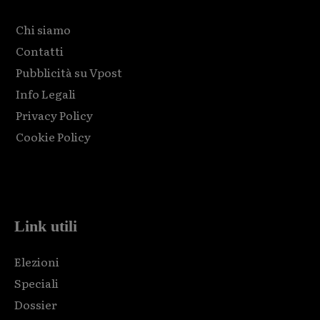
Chi siamo
Contatti
Pubblicità su Vpost
Info Legali
Privacy Policy
Cookie Policy
Html code here! Replace this with any non empty raw html
code and that's it.
Link utili
Elezioni
Speciali
Dossier