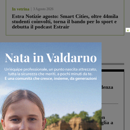
In vetrina
3 Agosto 2026
Estra Notizie agosto: Smart Cities, oltre 44mila
studenti coinvolti, torna il bando per lo sport e
debutta il podcast Estrair
×
Più lette
Figline Incisa Valdarno
1 Agosto 2026
Piscina di Figline finanziata oltre la scadenza
Pnrr, il gruppo di Fratelli d’Italia: “Un
ringraziamento al Governo”
Cronaca
3 Agosto 2026
Scomparso da una struttura di Castiglion
Fiorentino l’uomo che aveva ucciso la figlia a
Levane nel 2020