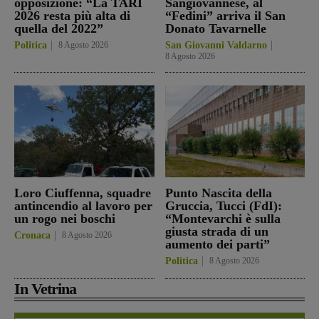
opposizione: “La TARI
Sangiovannese, al
2026 resta più alta di
“Fedini” arriva il San
quella del 2022”
Donato Tavarnelle
Politica
8 Agosto 2026
San Giovanni Valdarno
8 Agosto 2026
Loro Ciuffenna, squadre
Punto Nascita della
antincendio al lavoro per
Gruccia, Tucci (FdI):
un rogo nei boschi
“Montevarchi è sulla
giusta strada di un
Cronaca
8 Agosto 2026
aumento dei parti”
Politica
8 Agosto 2026
In Vetrina