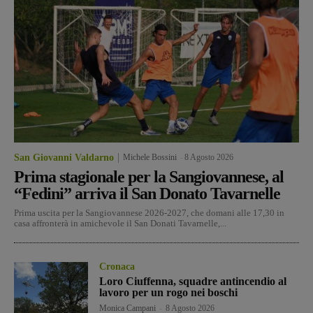
San Giovanni Valdarno
Michele Bossini
-
8 Agosto 2026
Prima stagionale per la Sangiovannese, al
“Fedini” arriva il San Donato Tavarnelle
Prima uscita per la Sangiovannese 2026-2027, che domani alle 17,30 in
casa affronterà in amichevole il San Donati Tavarnelle,...
Cronaca
Loro Ciuffenna, squadre antincendio al
lavoro per un rogo nei boschi
Monica Campani
-
8 Agosto 2026