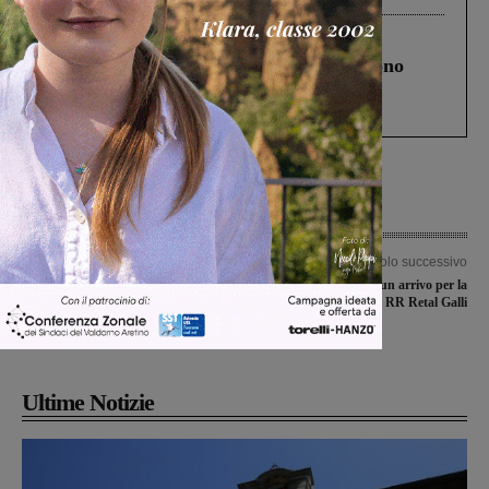
Cronaca
4 Agosto 2026
Un anno fa la strage in A1 in cui morirono
Gianni, Giulia e Franco. Lo schianto, il
processo, lo stop ai sorpassi fra tir....
Articolo precedente
Articolo successivo
Emergenza Coronavirus, ulteriore
Quattro conferme e un arrivo per la
chiusura dei fontanelli d’acqua e della
RR Retal Galli
biblioteca. Gli orari degli uffici
comunali
Ultime Notizie