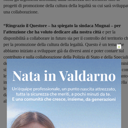
progetti di promozione della cultura della legalità su cui sarà sviluppa
una collaborazione.
“Ringrazio il Questore – ha spiegato la sindaca Mugnai – per
l’attenzione che ha voluto dedicare alla nostra città
e per la
disponibilità a collaborare in futuro sia per il controllo del territorio c
per la promozione della cultura della legalità. Questo è un tema che
×
abbiamo iniziato a sviluppare già da diversi anni e poter contare sul
contributo e sulla collaborazione della Polizia di Stato e della Speciali
della Polizia sarà sicuramente un valore aggiunto: è vero che i crimini
si prevengono con la presenza delle Forze di Polizia sui territori e co
le moderne tecnologie di videosorveglianza, ma ritengo sia altrettanto
importante suscitare nelle generazioni future un profondo senso della
legalità attraverso percorsi di partecipazione attiva. Sono quindi
davvero contenta di aver trovato nel Questore Nanei un prezioso
alleato”.