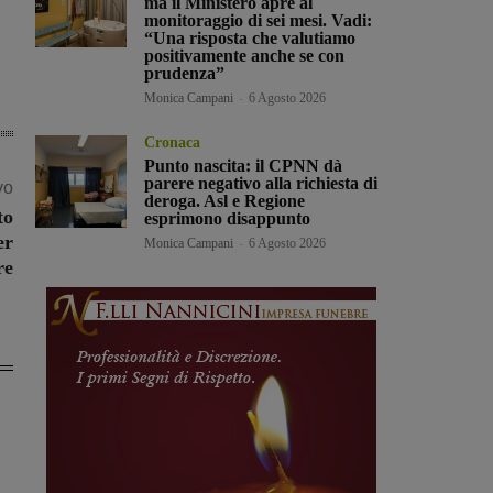
ma il Ministero apre al
monitoraggio di sei mesi. Vadi:
“Una risposta che valutiamo
positivamente anche se con
prudenza”
Monica Campani
-
6 Agosto 2026
Cronaca
Punto nascita: il CPNN dà
parere negativo alla richiesta di
vo
deroga. Asl e Regione
to
esprimono disappunto
er
Monica Campani
-
6 Agosto 2026
re