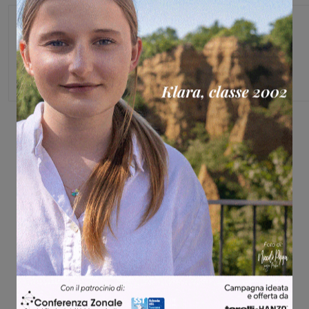
Monica Campani
Direttore
Share