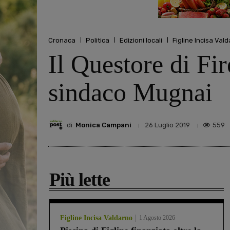
Cronaca
Politica
Edizioni locali
Figline Incisa Val
Il Questore di Fi
sindaco Mugnai
di
Monica Campani
559
26 Luglio 2019
Più lette
Figline Incisa Valdarno
1 Agosto 2026