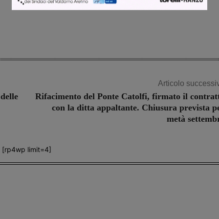
Articolo successi
delle
Rifacimento del Ponte Catolfi, firmato il contrat
con la ditta appaltante. Chiusura prevista p
metà settemb
[rp4wp limit=4]