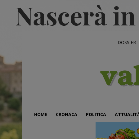
DOSSIER
HOME
CRONACA
POLITICA
ATTUALIT