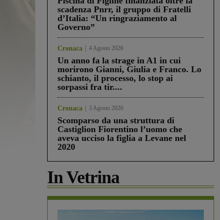
Piscina di Figline finanziata oltre la
scadenza Pnrr, il gruppo di Fratelli
d’Italia: “Un ringraziamento al
Governo”
Cronaca
4 Agosto 2026
Un anno fa la strage in A1 in cui
morirono Gianni, Giulia e Franco. Lo
schianto, il processo, lo stop ai
sorpassi fra tir....
Cronaca
3 Agosto 2026
Scomparso da una struttura di
Castiglion Fiorentino l’uomo che
aveva ucciso la figlia a Levane nel
2020
In Vetrina