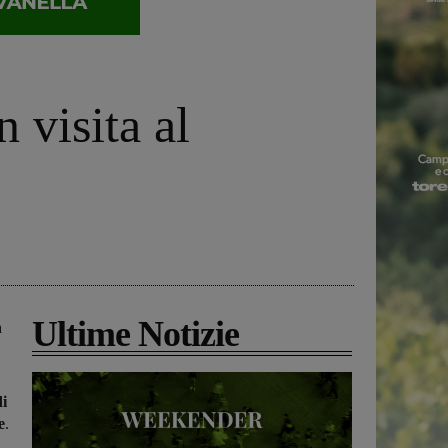
 visita al
Ultime Notizie
a
di
e
.