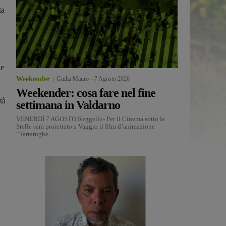
ta
he
Weekender
Giulia Mauro
-
7 Agosto 2026
Weekender: cosa fare nel fine
tà
settimana in Valdarno
VENERDÌ 7 AGOSTO Reggello- Per il Cinema sotto le
n
Stelle sarà proiettato a Vaggio il film d’animazione
“Tartarughe...