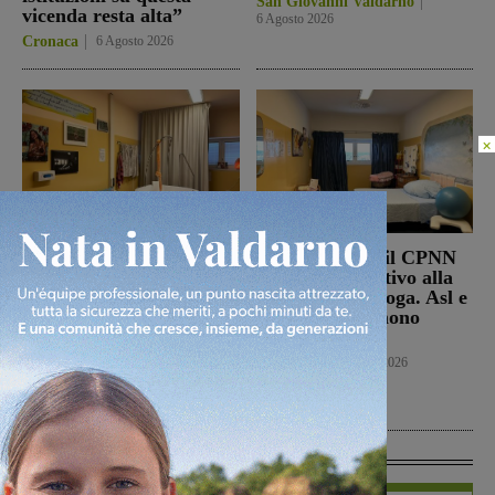
San Giovanni Valdarno
vicenda resta alta”
6 Agosto 2026
Cronaca
6 Agosto 2026
×
Punto Nascita, no alla
Punto nascita: il CPNN
deroga ma il Ministero
dà parere negativo alla
apre al monitoraggio di
richiesta di deroga. Asl e
sei mesi. Vadi: “Una
Regione esprimono
risposta che valutiamo
disappunto
positivamente anche se
Cronaca
6 Agosto 2026
con prudenza”
Cronaca
6 Agosto 2026
In Vetrina