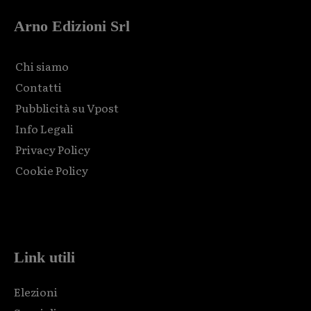
Arno Edizioni Srl
Chi siamo
Contatti
Pubblicità su Vpost
Info Legali
Privacy Policy
Cookie Policy
Html code here! Replace this with any non empty raw html
code and that's it.
Link utili
Elezioni