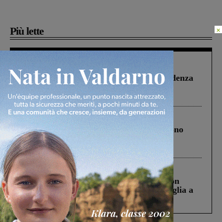
Più lette
×
Figline Incisa Valdarno
1 Agosto 2026
Piscina di Figline finanziata oltre la scadenza
Pnrr, il gruppo di Fratelli d’Italia: “Un
ringraziamento al Governo”
Cronaca
4 Agosto 2026
Un anno fa la strage in A1 in cui morirono
Gianni, Giulia e Franco. Lo schianto, il
processo, lo stop ai sorpassi fra tir....
Cronaca
3 Agosto 2026
Scomparso da una struttura di Castiglion
Fiorentino l’uomo che aveva ucciso la figlia a
Levane nel 2020