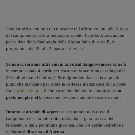
I valdarnesi attendono di conoscere chi affronteranno alla ripresa
del campionato, ad ora fissata per sabato 4 aprile. Attesa anche
per le date delle final-eight della Coppa Italia di serie B, in
programma dal 20 al 22 marzo e rinviata
Se non ci saranno altri rinvii, la Futsal Sangiovannese
tornerà
in campo sabato 4 aprile per riscattare la sconfitta casalinga del
29 febbraio con Gubbio (1-8) e riprendere la caccia ai pochi
punti che mancano per avere la certezza matematica di un posto
fra le
prime cinque,
il che vorrebbe dire avere conquistato
un
posto nei play-off,
cosi come avvenne anche lo scorso anno.
Intanto si attende di sapere
se si riprenderà da dove il
campionato è stato interrotto, ossia dalla gara in casa del
Grosseto, o dalla penultima giornata, che il 4 aprile vedrebbe i
valdarnesi
di scena ad Ancona.