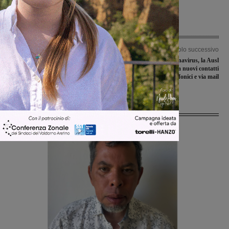
Articolo precedente
Articolo successivo
Coppia di Vaggio cerca di affrontare
Emergenza coronavirus, la Ausl
le giornate in casa condividendole con
Toscana Centro attiva nuovi contatti
gli altri
telefonici e via mail
Ultime Notizie