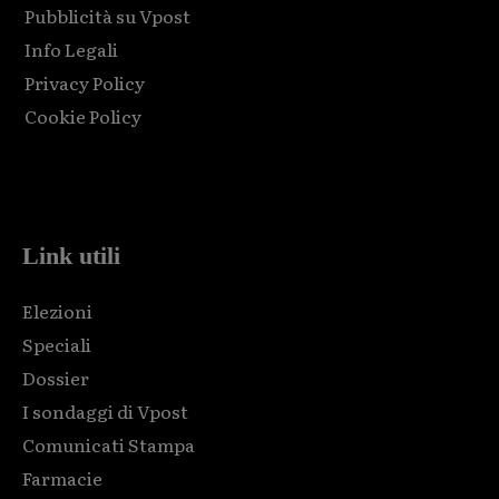
Pubblicità su Vpost
Info Legali
Privacy Policy
Cookie Policy
Html code here! Replace this with any non empty raw html
code and that's it.
Link utili
Elezioni
Speciali
Dossier
I sondaggi di Vpost
Comunicati Stampa
Farmacie