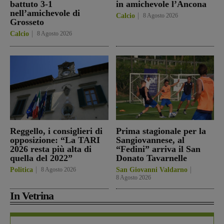
battuto 3-1
in amichevole l’Ancona
nell’amichevole di
Calcio
8 Agosto 2026
Grosseto
Calcio
8 Agosto 2026
Reggello, i consiglieri di
Prima stagionale per la
opposizione: “La TARI
Sangiovannese, al
2026 resta più alta di
“Fedini” arriva il San
quella del 2022”
Donato Tavarnelle
Politica
8 Agosto 2026
San Giovanni Valdarno
8 Agosto 2026
In Vetrina