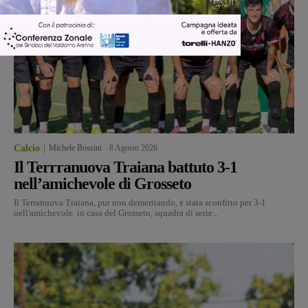
Calcio
Michele Bossini
-
8 Agosto 2026
Il Terrranuova Traiana battuto 3-1
nell’amichevole di Grosseto
Il Terranuova Traiana, pur non demeritando, è stata sconfitto per 3-1
nell'amichevole in casa del Grosseto, squadra di serie...