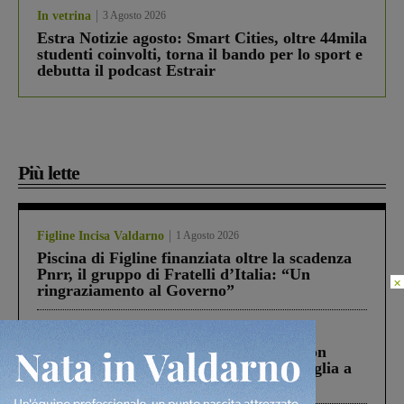
In vetrina
3 Agosto 2026
Estra Notizie agosto: Smart Cities, oltre 44mila
studenti coinvolti, torna il bando per lo sport e
debutta il podcast Estrair
Più lette
Figline Incisa Valdarno
1 Agosto 2026
Piscina di Figline finanziata oltre la scadenza
Pnrr, il gruppo di Fratelli d’Italia: “Un
×
ringraziamento al Governo”
Cronaca
3 Agosto 2026
Scomparso da una struttura di Castiglion
Fiorentino l’uomo che aveva ucciso la figlia a
Levane nel 2020