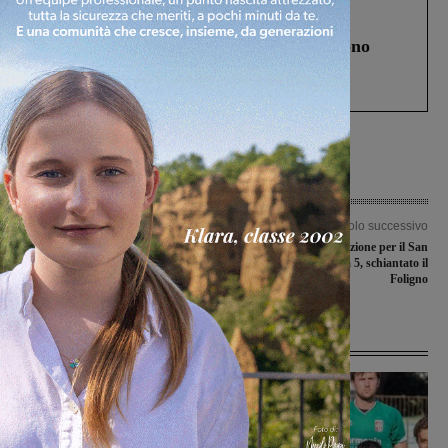
Cronaca
4 Agosto 2026
Un anno fa la strage in A1 in cui morirono
Gianni, Giulia e Franco. Lo schianto, il
processo, lo stop ai sorpassi fra tir....
Articolo precedente
Articolo successivo
Lo lascia perchè troppo manesco e lui
Altra bella prestazione per il San
le ruba oro e le ceneri del cagnolino
Giovanni calcio a 5, schiantato il
Foligno
Ultime Notizie