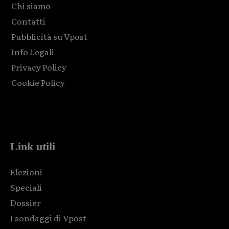
Chi siamo
Contatti
Pubblicità su Vpost
Info Legali
Privacy Policy
Cookie Policy
Html code here! Replace this with any non empty raw html
code and that's it.
Link utili
Elezioni
Speciali
Dossier
I sondaggi di Vpost