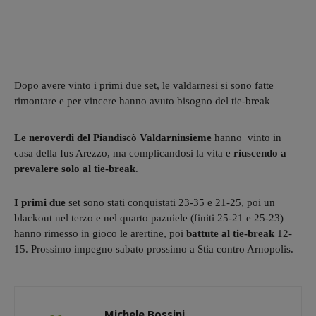
Dopo avere vinto i primi due set, le valdarnesi si sono fatte
rimontare e per vincere hanno avuto bisogno del tie-break
Le neroverdi del Piandiscò Valdarninsieme
hanno vinto in
casa della Ius Arezzo, ma complicandosi la vita e
riuscendo a
prevalere solo al tie-break
.
I primi due
set sono stati conquistati 23-35 e 21-25, poi un
blackout nel terzo e nel quarto pazuiele (finiti 25-21 e 25-23)
hanno rimesso in gioco le arertine, poi
battute al tie-break
12-
15. Prossimo impegno sabato prossimo a Stia contro Arnopolis.
Michele Bossini