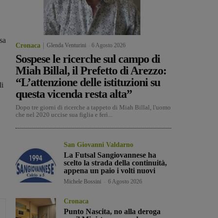
sa
Cronaca
Glenda Venturini
-
6 Agosto 2026
Sospese le ricerche sul campo di
Miah Billal, il Prefetto di Arezzo:
“L’attenzione delle istituzioni su
li
questa vicenda resta alta”
Dopo tre giorni di ricerche a tappeto di Miah Billal, l'uomo
che nel 2020 uccise sua figlia e ferì...
San Giovanni Valdarno
La Futsal Sangiovannese ha
scelto la strada della continuità,
appena un paio i volti nuovi
Michele Bossini
-
6 Agosto 2026
Cronaca
Punto Nascita, no alla deroga