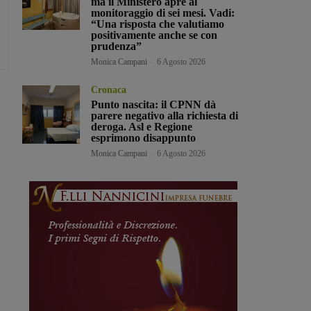
ma il Ministero apre al
monitoraggio di sei mesi. Vadi:
“Una risposta che valutiamo
positivamente anche se con
prudenza”
Monica Campani
-
6 Agosto 2026
Cronaca
Punto nascita: il CPNN dà
parere negativo alla richiesta di
deroga. Asl e Regione
esprimono disappunto
Monica Campani
-
6 Agosto 2026