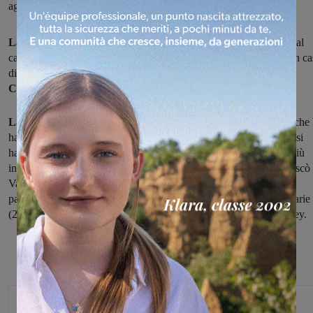
aggiudicandosi agevolmente ii tie-break
La stagione per il Piandiscò Valdarninsieme,
che prende parte al
campionato di serie C, ha preso avvio con la vittoria al tie-break in ca
di un avversario che si è dimostrato
piuttosto coriaceo come il
Chianti Volley.
La gara ha visto prevalere
nei primi due set la squadra di casa, che 
ha conquistati per 25-23 e 26-24.
Nel terzo parziale
le valdarnesi
hanno sbagliato poco in difesa e iniziato ad attaccare in maniera più
incisiva e, vincendolo 19-25, hanno
riaperto la partita.
Il Piandiscò
Valdarninsieme ha poi conquistato 13-25 il quarto set per poi
passeggiare nel
tie-break,
concedendo solo due punti alle avversarie
(2-15), Domenica prossima partita contro le senesi del Giotti Volley.
Michele Bossini