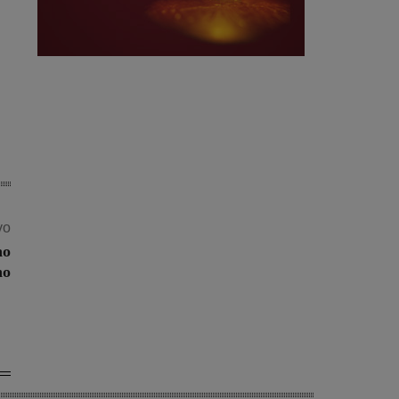
vo
no
no