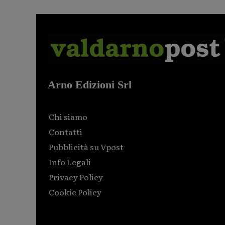
Arno Edizioni Srl
Chi siamo
Contatti
Pubblicità su Vpost
Info Legali
Privacy Policy
Cookie Policy
Html code here! Replace this with any non empty raw
html code and that's it.