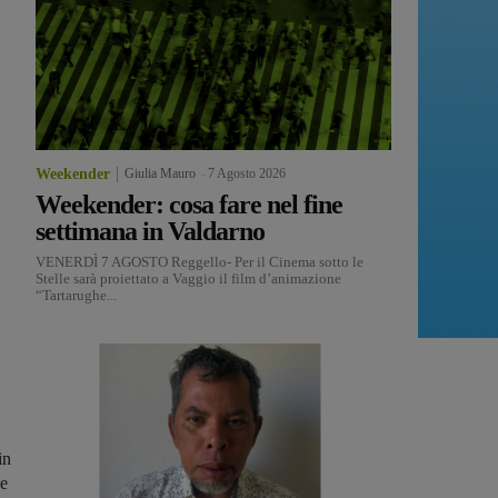
Weekender
Giulia Mauro
-
7 Agosto 2026
Weekender: cosa fare nel fine
settimana in Valdarno
VENERDÌ 7 AGOSTO Reggello- Per il Cinema sotto le
Stelle sarà proiettato a Vaggio il film d’animazione
“Tartarughe...
in
 e