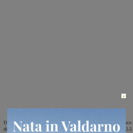
×
Dopo avere perso i primi due set, le valdarnesi hanno sbagliato poco 
difesa e iniziato ad attaccare in maniera pià incisiva, pareggiando 2-2