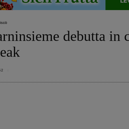
iscò
arninsieme debutta in
reak
52