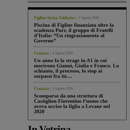
Figline Incisa Valdarno
1 Agosto 2026
Piscina di Figline finanziata oltre la
scadenza Pnrr, il gruppo di Fratelli
d’Italia: “Un ringraziamento al
Governo”
Cronaca
4 Agosto 2026
Un anno fa la strage in A1 in cui
morirono Gianni, Giulia e Franco. Lo
schianto, il processo, lo stop ai
sorpassi fra tir....
Cronaca
3 Agosto 2026
Scomparso da una struttura di
Castiglion Fiorentino l’uomo che
aveva ucciso la figlia a Levane nel
2020
In Vetrina