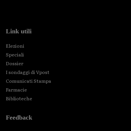
Html code here! Replace this with any non empty raw html
code and that's it.
Link utili
Elezioni
Speciali
Dossier
I sondaggi di Vpost
Comunicati Stampa
Farmacie
Biblioteche
Feedback