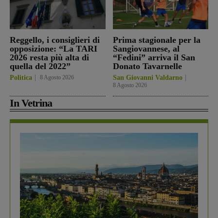
Reggello, i consiglieri di
Prima stagionale per la
opposizione: “La TARI
Sangiovannese, al
2026 resta più alta di
“Fedini” arriva il San
quella del 2022”
Donato Tavarnelle
Politica
8 Agosto 2026
San Giovanni Valdarno
8 Agosto 2026
In Vetrina