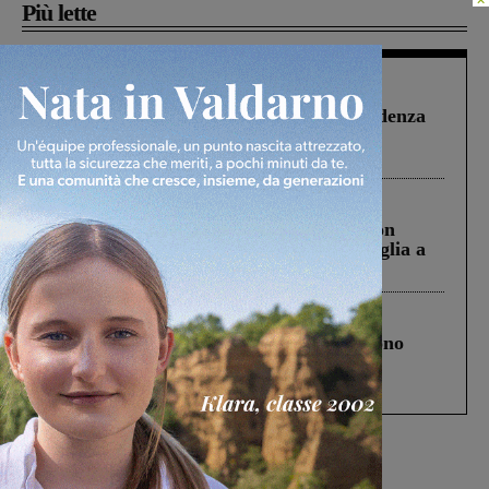
Più lette
Figline Incisa Valdarno
1 Agosto 2026
Piscina di Figline finanziata oltre la scadenza
Pnrr, il gruppo di Fratelli d’Italia: “Un
ringraziamento al Governo”
Cronaca
3 Agosto 2026
Scomparso da una struttura di Castiglion
Fiorentino l’uomo che aveva ucciso la figlia a
Levane nel 2020
Cronaca
4 Agosto 2026
Un anno fa la strage in A1 in cui morirono
Gianni, Giulia e Franco. Lo schianto, il
processo, lo stop ai sorpassi fra tir....