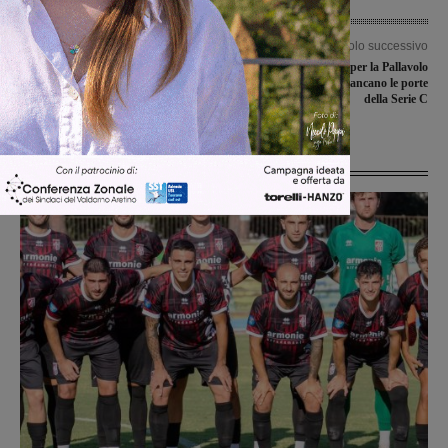
Articolo precedente
Articolo successivo
Appuntamento domenica con la
Storico risultato per la Pallavolo
“Gara podistica delle fragole”
Piandiscò ASD, si spalancano le porte
della Serie C
Ultime Notizie