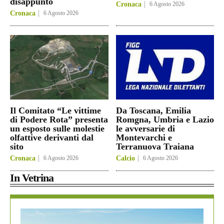
disappunto
Cronaca
6 Agosto 2026
Cronaca
6 Agosto 2026
Il Comitato “Le vittime
Da Toscana, Emilia
di Podere Rota” presenta
Romgna, Umbria e Lazio
un esposto sulle molestie
le avversarie di
olfattive derivanti dal
Montevarchi e
sito
Terranuova Traiana
Cronaca
6 Agosto 2026
Calcio
6 Agosto 2026
In Vetrina