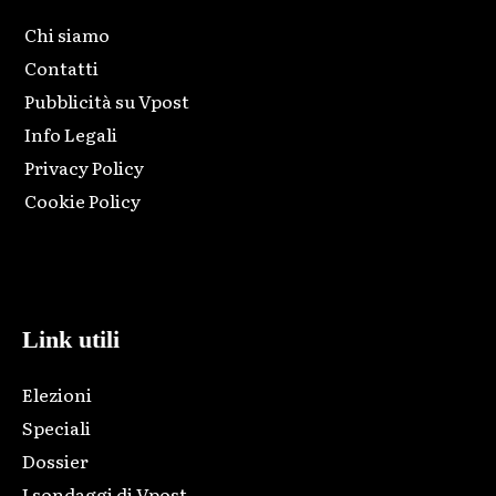
Chi siamo
Contatti
Pubblicità su Vpost
Info Legali
Privacy Policy
Cookie Policy
Html code here! Replace this with any non empty raw html
code and that's it.
Link utili
Elezioni
Speciali
Dossier
I sondaggi di Vpost