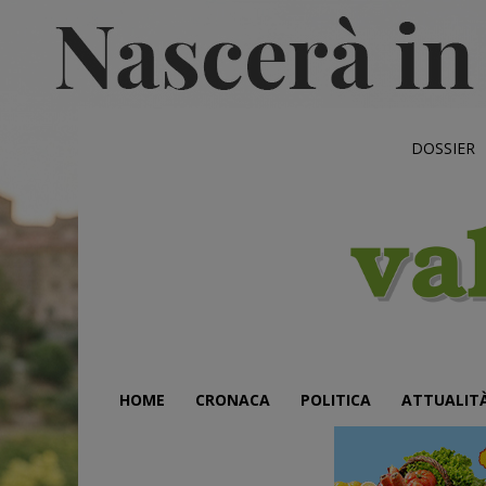
DOSSIER
HOME
CRONACA
POLITICA
ATTUALIT