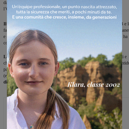
da capogiro. Prossimo appuntamento la finale provinciale con
l’Olmoponte, che ha vinto il girone A
Il Montevarchi
vince il girone B
del campionato giovanissimi B e 
fa in maniera perentoria, superando nell'ultimo turno 14-0 la Rignane
e ora
si prepara per la finale provinciale con l'Olmoponte
, che ha
conquistato il primo posto nel girone A.
La squadra aquilotta festeggia la vittoria
con numeri importanti e
che rappresentano un bel biglietto da visita in chiave futura: in ventid
partite sono arrivate diciassette vittorie, tre pareggi e due sconfitte
(entrambe in trasferta), con 110 gol fatti e solo 13 subiti, per
una
differenza reti che segna +97.
Michele Bossini