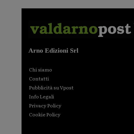
Arno Edizioni Srl
Chi siamo
Contatti
Pubblicità su Vpost
Info Legali
Privacy Policy
Cookie Policy
Html code here! Replace this with any non empty raw
html code and that's it.