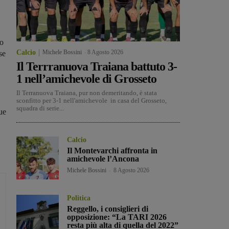
lo
Calcio
Michele Bossini
-
8 Agosto 2026
se
Il Terrranuova Traiana battuto 3-
1 nell’amichevole di Grosseto
Il Terranuova Traiana, pur non demeritando, è stata
sconfitto per 3-1 nell'amichevole in casa del Grosseto,
squadra di serie...
ue
Calcio
Il Montevarchi affronta in
amichevole l’Ancona
Michele Bossini
-
8 Agosto 2026
Politica
Reggello, i consiglieri di
opposizione: “La TARI 2026
resta più alta di quella del 2022”