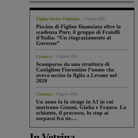
Figline Incisa Valdarno
1 Agosto 2026
Piscina di Figline finanziata oltre la
scadenza Pnrr, il gruppo di Fratelli
d’Italia: “Un ringraziamento al
Governo”
Cronaca
3 Agosto 2026
Scomparso da una struttura di
Castiglion Fiorentino l’uomo che
aveva ucciso la figlia a Levane nel
2020
Cronaca
4 Agosto 2026
Un anno fa la strage in A1 in cui
morirono Gianni, Giulia e Franco. Lo
schianto, il processo, lo stop ai
sorpassi fra tir....
In Vetrina