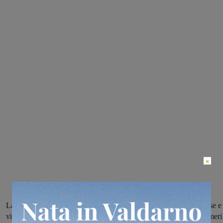
×
La squadra aquilotta nell’ultimo turno demolisce 14-0 la Rignanese e
vince il girone B del campionato giovanissimi di fascia B con numeri