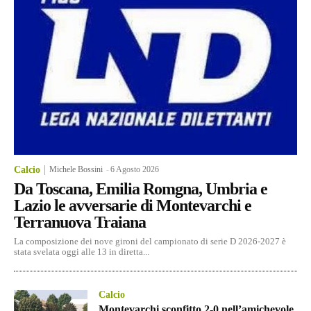
Calcio
Michele Bossini
-
6 Agosto 2026
Da Toscana, Emilia Romgna, Umbria e
Lazio le avversarie di Montevarchi e
Terranuova Traiana
La composizione dei nove gironi del campionato di serie D 2026-2027 è
stata svelata oggi alle 13 in diretta...
Calcio
Montevarchi sconfitto 2-0 nell’amichevole