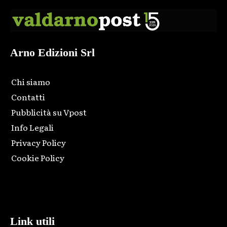
Arno Edizioni Srl
Chi siamo
Contatti
Pubblicità su Vpost
Info Legali
Privacy Policy
Cookie Policy
Html code here! Replace this with any non empty raw html
code and that's it.
Link utili