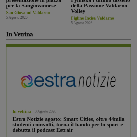
presentazione in piazza
Pylinska l’ultimo tassello
per la Sangiovannese
della Passione Valdarno
Volley
San Giovanni Valdarno
5 Agosto 2026
Figline Incisa Valdarno
5 Agosto 2026
In Vetrina
In vetrina
3 Agosto 2026
Estra Notizie agosto: Smart Cities, oltre 44mila
studenti coinvolti, torna il bando per lo sport e
debutta il podcast Estrair