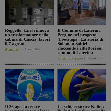
Reggello: Enel rinnova
Il Comune di Laterina
un trasformatore nella
Pergine nel progetto
cabina di Cascia, lavori
‘Footsteps’. La storia di
il 7 agosto
Solomon Saltiel
riaccende i riflettori sul
Attualità
6 Agosto 2026
campo di Laterina
Laterina Pergine
6 Agosto 2026
Il 26 agosto cena e
La schiacciatrice Kalina