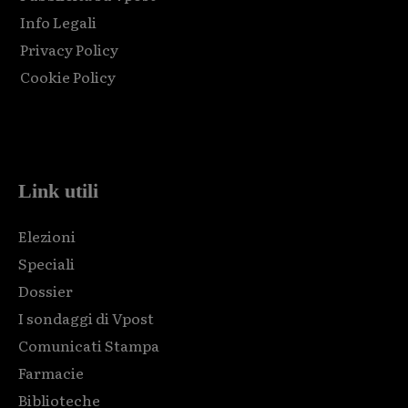
Info Legali
Privacy Policy
Cookie Policy
Html code here! Replace this with any non empty raw html
code and that's it.
Link utili
Elezioni
Speciali
Dossier
I sondaggi di Vpost
Comunicati Stampa
Farmacie
Biblioteche