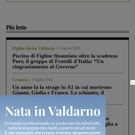
Più lette
Figline Incisa Valdarno
1 Agosto 2026
Piscina di Figline finanziata oltre la scadenza
Pnrr, il gruppo di Fratelli d’Italia: “Un
ringraziamento al Governo”
Cronaca
4 Agosto 2026
×
Un anno fa la strage in A1 in cui morirono
Gianni, Giulia e Franco. Lo schianto, il
processo, lo stop ai sorpassi fra tir....
Cronaca
3 Agosto 2026
Scomparso da una struttura di Castiglion
Fiorentino l’uomo che aveva ucciso la figlia a
Levane nel 2020