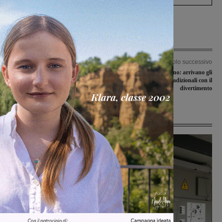
Articolo precedente
Articolo successivo
“Memorial Martinelli”, la finale sarà
Festività del Perdono: arrivano gli
Rignanese-Incisa
appuntamenti tradizionali con il
divertimento
Ultime Notizie