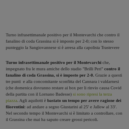
Turno infrasettimanale positivo per il Montevarchi che contro il
fanalino di coda Grassina si è imposto per 2-0; con lo stesso
punteggio la Sangiovannese si è arresa alla capolista Trastevere
Turno infrasettimanale positivo per il Montevarchi
che,
impegnato fra le mura amiche dello stadio "Brilli Peri"
contro il
fanalino di coda Grassina, si è imposto per 2-0.
Grazie a questi
tre punti e alla concomitante sconfitta del Cannara i valdarnesi
(che domenica dovranno restare ai box per li rinvio causa Covid
della partita con il Lornano Badesse)
si sono ripresi la terza
piazza
. Agli aquilotti è
bastato un tempo per avere ragione dei
fiiorentini:
ad andare a segno Giustarini al 25' e Jallow al 33'.
Nel secondo tempo il Montevarchi si è limitato a controllare, con
il Grassina che mai ha saputo creare grossi pericoli.