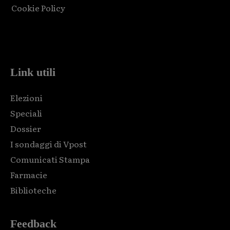
Cookie Policy
Html code here! Replace this with any non empty raw html
code and that's it.
Link utili
Elezioni
Speciali
Dossier
I sondaggi di Vpost
Comunicati Stampa
Farmacie
Biblioteche
Feedback