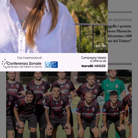
Articolo precedente
Articolo successivo
Pandemia e povertà: come il Covid ha
‘Uffizi diffusi’, Reggello è pronto.
modificato i bisogni sociali in
Schmidt in visita al Museo Masaccio.
Valdarno. Il punto delle Caritas
Giunti: “Nel 2022 celebreremo i 600
anni del Trittico”
Ultime Notizie