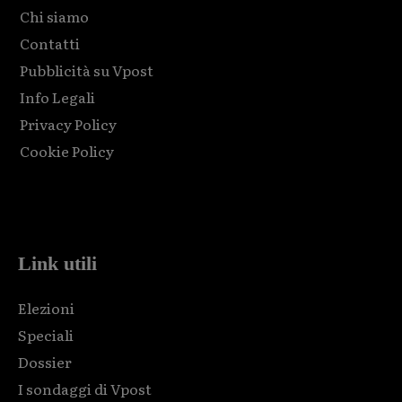
Chi siamo
Contatti
Pubblicità su Vpost
Info Legali
Privacy Policy
Cookie Policy
Html code here! Replace this with any non empty raw html
code and that's it.
Link utili
Elezioni
Speciali
Dossier
I sondaggi di Vpost