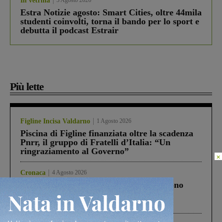
In vetrina
3 Agosto 2026
Estra Notizie agosto: Smart Cities, oltre 44mila
studenti coinvolti, torna il bando per lo sport e
debutta il podcast Estrair
Più lette
Figline Incisa Valdarno
1 Agosto 2026
Piscina di Figline finanziata oltre la scadenza
Pnrr, il gruppo di Fratelli d’Italia: “Un
ringraziamento al Governo”
×
Cronaca
4 Agosto 2026
Un anno fa la strage in A1 in cui morirono
Gianni, Giulia e Franco. Lo schianto, il
processo, lo stop ai sorpassi fra tir....