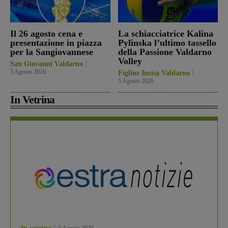
Il 26 agosto cena e
La schiacciatrice Kalina
presentazione in piazza
Pylinska l’ultimo tassello
per la Sangiovannese
della Passione Valdarno
Volley
San Giovanni Valdarno
5 Agosto 2026
Figline Incisa Valdarno
5 Agosto 2026
In Vetrina