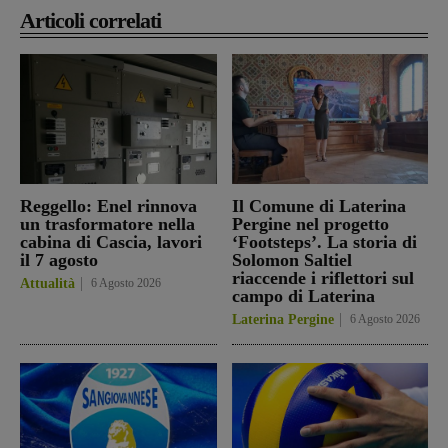
Articoli correlati
Reggello: Enel rinnova
Il Comune di Laterina
un trasformatore nella
Pergine nel progetto
cabina di Cascia, lavori
‘Footsteps’. La storia di
il 7 agosto
Solomon Saltiel
riaccende i riflettori sul
Attualità
6 Agosto 2026
campo di Laterina
Laterina Pergine
6 Agosto 2026