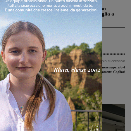
Cronaca
3 Agosto 2026
Scomparso da una struttura di Castiglion
Fiorentino l’uomo che aveva ucciso la figlia a
Levane nel 2020
Articolo precedente
Articolo successivo
Bambino di due anni investito da
La Futsal Sangiovannese supera 6-4
un’auto. Portato al Meyer con il
l’Asso Arredamenti Cagliari
Pegaso
Ultime Notizie