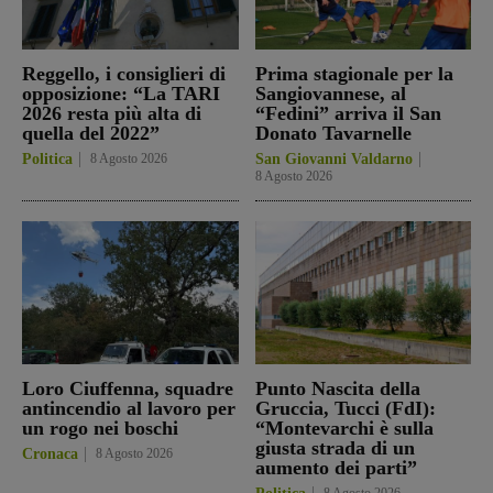
Reggello, i consiglieri di
Prima stagionale per la
opposizione: “La TARI
Sangiovannese, al
2026 resta più alta di
“Fedini” arriva il San
quella del 2022”
Donato Tavarnelle
Politica
8 Agosto 2026
San Giovanni Valdarno
8 Agosto 2026
Loro Ciuffenna, squadre
Punto Nascita della
antincendio al lavoro per
Gruccia, Tucci (FdI):
un rogo nei boschi
“Montevarchi è sulla
giusta strada di un
Cronaca
8 Agosto 2026
aumento dei parti”
8 Agosto 2026