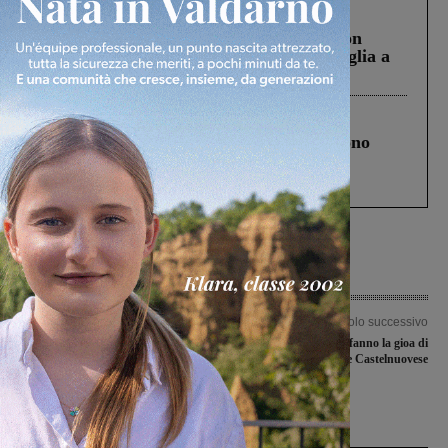
Cronaca
3 Agosto 2026
Scomparso da una struttura di Castiglion
Fiorentino l’uomo che aveva ucciso la figlia a
Levane nel 2020
Cronaca
4 Agosto 2026
Un anno fa la strage in A1 in cui morirono
Gianni, Giulia e Franco. Lo schianto, il
processo, lo stop ai sorpassi fra tir....
Articolo precedente
Articolo successivo
Cantiere al casello di Incisa Reggello,
Le reti di Sala e Dati fanno la gioa di
Cna si rivolge alla Metrocittà: “Deve
Bucinese e Castelnuovese
intervenire con urgenza”
Ultime Notizie