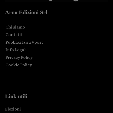
Arno Edizioni Srl
Chi siamo
Contatti
Pubblicità su Vpost
Info Legali
Privacy Policy
Cookie Policy
Html code here! Replace this with any non empty raw html
code and that's it.
Link utili
Elezioni