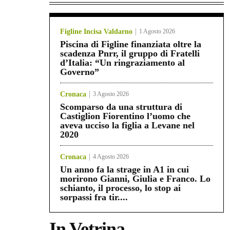
Figline Incisa Valdarno
1 Agosto 2026
Piscina di Figline finanziata oltre la
scadenza Pnrr, il gruppo di Fratelli
d’Italia: “Un ringraziamento al
Governo”
Cronaca
3 Agosto 2026
Scomparso da una struttura di
Castiglion Fiorentino l’uomo che
aveva ucciso la figlia a Levane nel
2020
Cronaca
4 Agosto 2026
Un anno fa la strage in A1 in cui
morirono Gianni, Giulia e Franco. Lo
schianto, il processo, lo stop ai
sorpassi fra tir....
In Vetrina