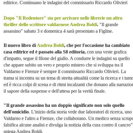
editrice. Continuano le indagini del commissario Riccardo Olivieri
Dopo "Il Redentore" sta per arrivare nelle librerie un altro
thriller dello scrittore valdarnese Andrea Boldi
.
"Il grande
assassino" sabato 3 e domenica 4 sarà presentato a Figline.
Il nuovo libro di
Andrea Boldi
, che per l'occasione ha cambiato
casa editrice ed è passato alla S8 editoria,
con una veste grafica
d'impatto, segue il filone del giallo. A condurre le indagini su quello
che appare subito un vero e proprio mistero che si sviluppa tra il
Valdarno e Firenze è sempre il commissario Riccardo Olivieri. La
trama si incentra su un tema di stretta attualità come la ricerca e i tum
ed è ricca colpi di scena e di ritmi incalzanti che donano alla narrazio
il sapore della suspense e dell'attesa per la verità finale.
"Il grande assassino ha un doppio significato non solo quello
dell'omicidio
. L'inizio della storia vede due laboratori di ricerca, uno
Valdarno e l'altro a Firenze, che collaborano. Un medico senza scrupo
falsifica alcune analisi e divulga la notizia della cura contro il cancro"
spiega Andrea Boldi.