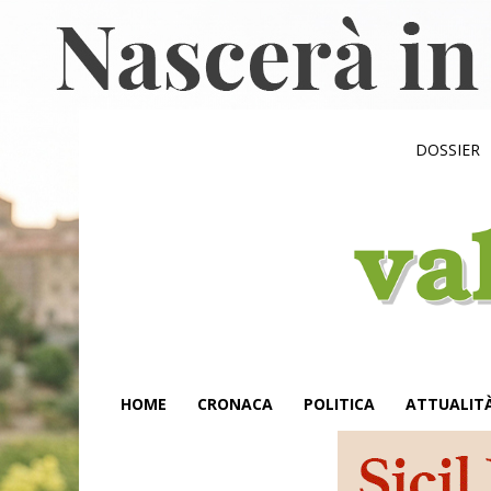
DOSSIER
HOME
CRONACA
POLITICA
ATTUALIT