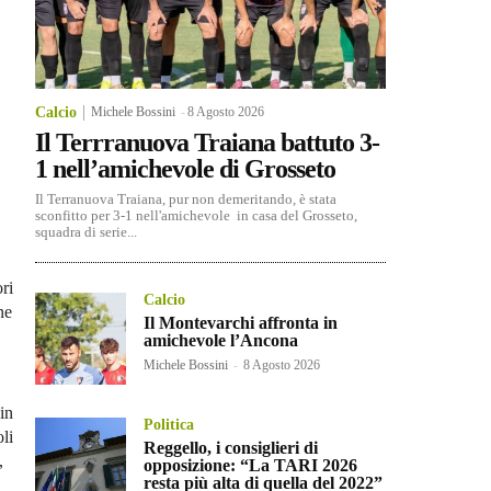
Calcio
Michele Bossini
-
8 Agosto 2026
Il Terrranuova Traiana battuto 3-
1 nell’amichevole di Grosseto
Il Terranuova Traiana, pur non demeritando, è stata
sconfitto per 3-1 nell'amichevole in casa del Grosseto,
squadra di serie...
ori
Calcio
ne
Il Montevarchi affronta in
amichevole l’Ancona
Michele Bossini
-
8 Agosto 2026
 in
Politica
li
Reggello, i consiglieri di
,
opposizione: “La TARI 2026
resta più alta di quella del 2022”