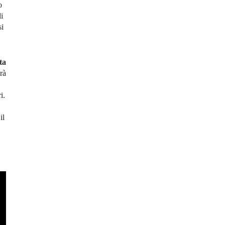
o
i
si
ta
arà
i.
il