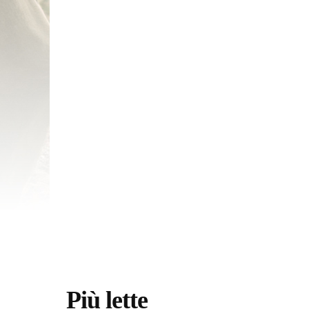
Più lette