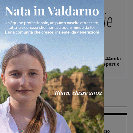
In vetrina
3 Agosto 2026
Estra Notizie agosto: Smart Cities, oltre 44mila
studenti coinvolti, torna il bando per lo sport e
debutta il podcast Estrair
Più lette
Cronaca
4 Agosto 2026
Un anno fa la strage in A1 in cui morirono