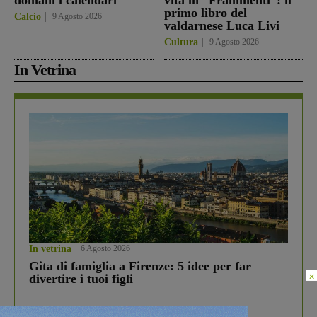
domani i calendari
vita in “Frammenti”: il
primo libro del
Calcio
9 Agosto 2026
valdarnese Luca Livi
Cultura
9 Agosto 2026
In Vetrina
In vetrina
6 Agosto 2026
Gita di famiglia a Firenze: 5 idee per far
×
divertire i tuoi figli