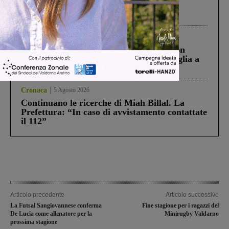
Gianni, Giulia e Franco. Lo schianto, il
processo, lo stop ai sorpassi fra tir....
Cronaca
3 Agosto 2026
Scomparso da una struttura di Castiglion
Fiorentino l’uomo che aveva ucciso la figlia a
Levane nel 2020
Cronaca
5 Agosto 2026
Continuano le ricerche di Miah Billal. La
Prefettura: “In caso di avvistamento contattate
il 112”
Articolo precedente
Articolo successivo
La Futsal Sangiovannese conferma
Fine stagione per i ragazzi del
De Lucia come allenatore per la
Minirugby Valdarno
prossima stagione