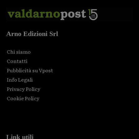
Arno Edizioni Srl
Chi siamo
Contatti
Pubblicità su Vpost
Info Legali
Privacy Policy
Cookie Policy
Html code here! Replace this with any non empty raw html
code and that's it.
Link utili