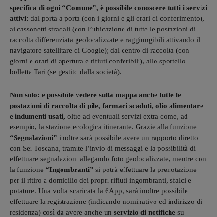
specifica di ogni “Comune”, è possibile conoscere tutti i servizi
attivi:
dal porta a porta (con i giorni e gli orari di conferimento),
ai cassonetti stradali (con l’ubicazione di tutte le postazioni di
raccolta differenziata geolocalizzate e raggiungibili attivando il
navigatore satellitare di Google); dal centro di raccolta (con
giorni e orari di apertura e rifiuti conferibili), allo sportello
bolletta Tari (se gestito dalla società).
Non solo: è possibile vedere sulla mappa anche tutte le
postazioni di raccolta di pile, farmaci scaduti, olio alimentare
e indumenti usati,
oltre ad eventuali servizi extra come, ad
esempio, la stazione ecologica itinerante. Grazie alla funzione
“Segnalazioni”
inoltre sarà possibile avere un rapporto diretto
con Sei Toscana, tramite l’invio di messaggi e la possibilità di
effettuare segnalazioni allegando foto geolocalizzate, mentre con
la funzione
“Ingombranti”
si potrà effettuare la prenotazione
per il ritiro a domicilio dei propri rifiuti ingombranti, sfalci e
potature. Una volta scaricata la 6App, sarà inoltre possibile
effettuare la registrazione (indicando nominativo ed indirizzo di
residenza) così da avere anche un
servizio di notifiche
su