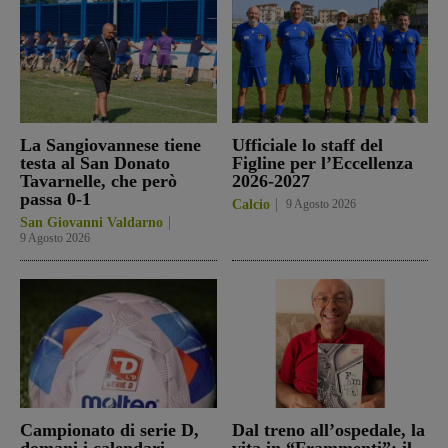
La Sangiovannese tiene
Ufficiale lo staff del
testa al San Donato
Figline per l’Eccellenza
Tavarnelle, che però
2026-2027
passa 0-1
Calcio
9 Agosto 2026
San Giovanni Valdarno
9 Agosto 2026
Campionato di serie D,
Dal treno all’ospedale, la