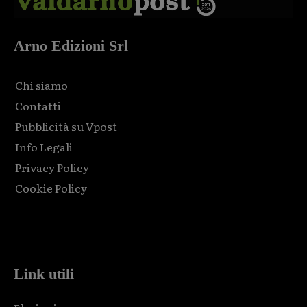
Arno Edizioni Srl
Chi siamo
Contatti
Pubblicità su Vpost
Info Legali
Privacy Policy
Cookie Policy
Html code here! Replace this with any non empty raw html
code and that's it.
Link utili