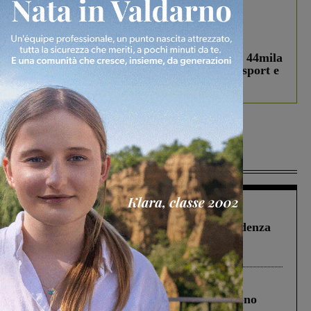
In vetrina
3 Agosto 2026
Estra Notizie agosto: Smart Cities, oltre 44mila
studenti coinvolti, torna il bando per lo sport e
debutta il podcast Estrair
Più lette
Figline Incisa Valdarno
1 Agosto 2026
Piscina di Figline finanziata oltre la scadenza
Pnrr, il gruppo di Fratelli d’Italia: “Un
ringraziamento al Governo”
Cronaca
4 Agosto 2026
Un anno fa la strage in A1 in cui morirono