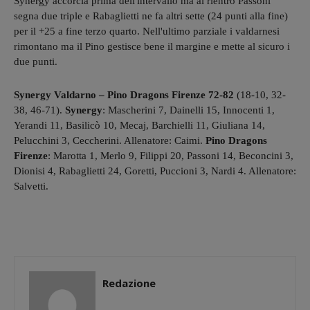
Synergy accorcia prima dell'intervallo ma al rientro Passoni
segna due triple e Rabaglietti ne fa altri sette (24 punti alla fine)
per il +25 a fine terzo quarto. Nell'ultimo parziale i valdarnesi
rimontano ma il Pino gestisce bene il margine e mette al sicuro i
due punti.
Synergy Valdarno – Pino Dragons Firenze 72-82
(18-10, 32-
38, 46-71).
Synergy
: Mascherini 7, Dainelli 15, Innocenti 1,
Yerandi 11, Basilicò 10, Mecaj, Barchielli 11, Giuliana 14,
Pelucchini 3, Ceccherini. Allenatore: Caimi.
Pino Dragons
Firenze
: Marotta 1, Merlo 9, Filippi 20, Passoni 14, Beconcini 3,
Dionisi 4, Rabaglietti 24, Goretti, Puccioni 3, Nardi 4. Allenatore:
Salvetti.
Redazione