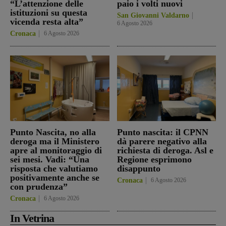
“L’attenzione delle
paio i volti nuovi
istituzioni su questa
San Giovanni Valdarno
vicenda resta alta”
6 Agosto 2026
Cronaca
6 Agosto 2026
Punto Nascita, no alla
Punto nascita: il CPNN
deroga ma il Ministero
dà parere negativo alla
apre al monitoraggio di
richiesta di deroga. Asl e
sei mesi. Vadi: “Una
Regione esprimono
risposta che valutiamo
disappunto
positivamente anche se
Cronaca
6 Agosto 2026
con prudenza”
Cronaca
6 Agosto 2026
In Vetrina