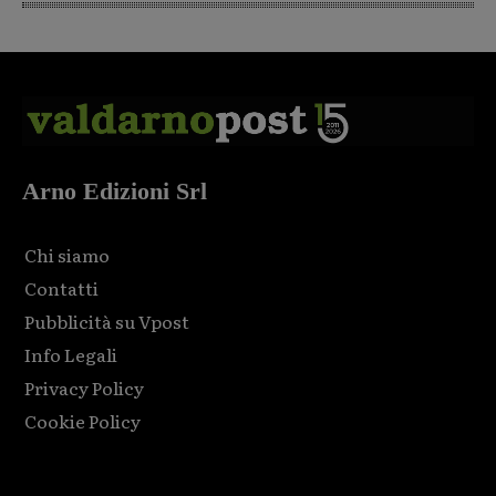
Arno Edizioni Srl
Chi siamo
Contatti
Pubblicità su Vpost
Info Legali
Privacy Policy
Cookie Policy
Html code here! Replace this with any non empty raw html
code and that's it.