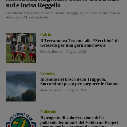
sud e Incisa Reggello
Un altro mezzo in fiamme nella cronaca di oggi. Questa volta è successo in
Autostrada A1, nel tratto fra...
Calcio
Il Terranuova Traiana allo “Zecchini” di
Grosseto per una gara amichevole
Michele Bossini
-
7 Agosto 2026
Cronaca
Incendio nel bosco della Trappola.
Soccorsi sul posto per spegnere le fiamme
Monica Campani
-
7 Agosto 2026
Pallavolo
Il progetto di valorizzazione della
pallavolo femminile del Valdarno Project
pronto per la sua seconda stagione