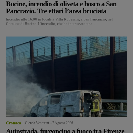
Bucine, incendio di oliveta e bosco a San
Pancrazio. Tre ettari l’area bruciata
Incendio alle 16.00 in località Villa Rubeschi, a San Pancrazio, nel
Comune di Bucine. L'incendio, che ha interessato una...
Cronaca
Glenda Venturini
-
7 Agosto 2026
Autostrada, furgoncino a fuoco tra Firenze