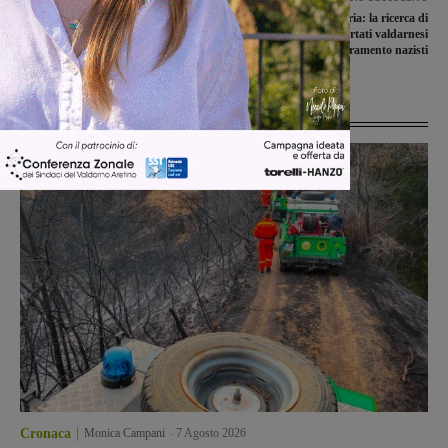
Il pallone cambia orario, da domenica
Giorno della Memoria: la ricerca di
il fischio d’inizio sarà alle 15 ma non
Antonio Losi sui deportati valdarnesi
per tutti
nei campi di concentramento nazisti
Ultime Notizie
Cronaca
Monica Campani
-
7 Agosto 2026