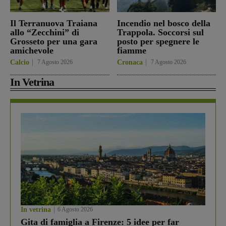
Il Terranuova Traiana
Incendio nel bosco della
allo “Zecchini” di
Trappola. Soccorsi sul
Grosseto per una gara
posto per spegnere le
amichevole
fiamme
Calcio
7 Agosto 2026
Cronaca
7 Agosto 2026
In Vetrina
In vetrina
6 Agosto 2026
Gita di famiglia a Firenze: 5 idee per far