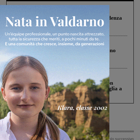
Figline Incisa Valdarno
1 Agosto 2026
Piscina di Figline finanziata oltre la scadenza
Pnrr, il gruppo di Fratelli d’Italia: “Un
ringraziamento al Governo”
Cronaca
4 Agosto 2026
Un anno fa la strage in A1 in cui morirono
Gianni, Giulia e Franco. Lo schianto, il
processo, lo stop ai sorpassi fra tir....
Cronaca
3 Agosto 2026
Scomparso da una struttura di Castiglion
Fiorentino l’uomo che aveva ucciso la figlia a
Levane nel 2020
Articolo precedente
Articolo successivo