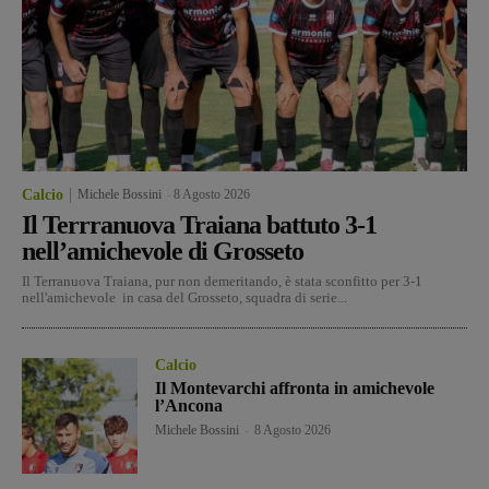
Calcio
Michele Bossini
-
8 Agosto 2026
Il Terrranuova Traiana battuto 3-1
nell’amichevole di Grosseto
Il Terranuova Traiana, pur non demeritando, è stata sconfitto per 3-1
nell'amichevole in casa del Grosseto, squadra di serie...
Calcio
Il Montevarchi affronta in amichevole
l’Ancona
Michele Bossini
-
8 Agosto 2026