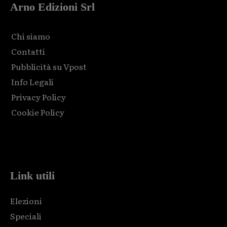
Arno Edizioni Srl
Chi siamo
Contatti
Pubblicità su Vpost
Info Legali
Privacy Policy
Cookie Policy
Html code here! Replace this with any non empty raw html
code and that's it.
Link utili
Elezioni
Speciali