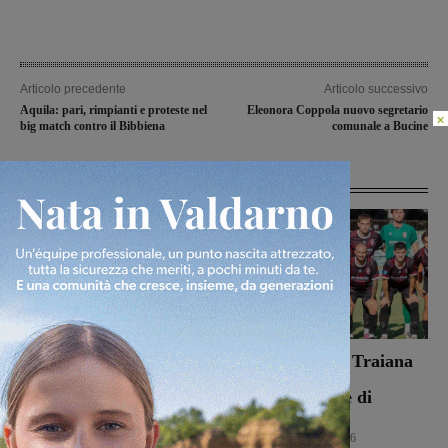
Articolo precedente
Articolo successivo
Aquila: pari, rimpianti e proteste nel
Eleonora Coppola nuovo segretario
×
big match contro il Bibbiena
comunale a Bucine
Articoli correlati
Dal treno all’ospedale, la
Il Terrranuova Traiana
vita in “Frammenti”: il
battuto 3-1
primo libro del
nell’amichevole di
valdarnese Luca Livi
Grosseto
Cultura
9 Agosto 2026
Calcio
8 Agosto 2026