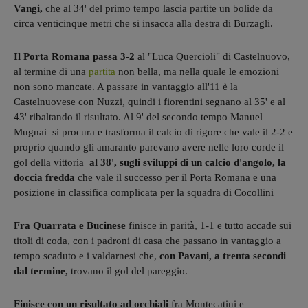
Vangi,
che al 34' del primo tempo lascia partite un bolide da
circa venticinque metri che si insacca alla destra di Burzagli.
Il Porta Romana passa 3-2
al "Luca Quercioli" di Castelnuovo,
al termine di una
partita
non bella, ma nella quale le emozioni
non sono mancate. A passare in vantaggio all'11 è la
Castelnuovese con Nuzzi, quindi i fiorentini segnano al 35' e al
43' ribaltando il risultato. Al 9' del secondo tempo Manuel
Mugnai si procura e trasforma il calcio di rigore che vale il 2-2 e
proprio quando gli amaranto parevano avere nelle loro corde il
gol della vittoria
al 38', sugli sviluppi di un calcio d'angolo, la
doccia fredda
che vale il successo per il Porta Romana e una
posizione in classifica complicata per la squadra di Cocollini
Fra Quarrata e Bucinese
finisce in parità, 1-1 e tutto accade sui
titoli di coda, con i padroni di casa che passano in vantaggio a
tempo scaduto e i valdarnesi che,
con Pavani, a trenta secondi
dal termine,
trovano il gol del pareggio.
Finisce con un risultato ad occhiali
fra Montecatini e