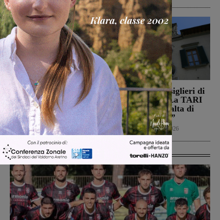
Il Montevarchi affronta
Reggello, i consiglieri di
in amichevole l’Ancona
opposizione: “La TARI
2026 resta più alta di
Calcio
8 Agosto 2026
quella del 2022”
Politica
8 Agosto 2026
Ultime Calcio