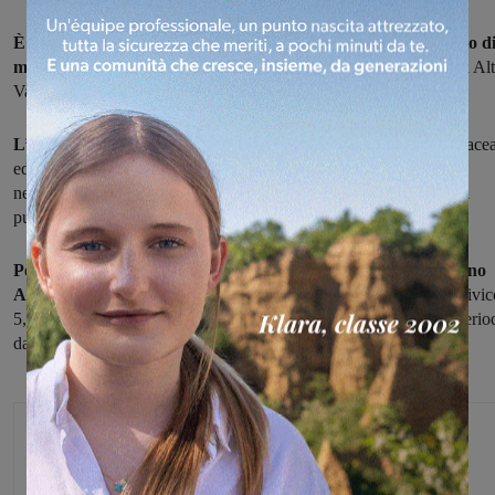
È in programma fra il 31 agosto e il 4 settembre, un intervento d
manutenzione
ordinaria di competenza del Consorzio di bonifica Al
Valdarno sul Fosso della Granchia a Figline e Incisa.
L’intervento prevede lo sfalcio e il taglio della vegetazione
erbace
ed arbustiva e l’abbattimento di alberature ad alto fusto presenti
nell'alveo e nelle pertinenze idrauliche del Fosso lungo la viabilità
pubblica.
Per questo, sarà istituito il divieto di transito in via San Martino
Altoreggi
nel tratto compreso tra il numero civico 4 e il numero civic
5, dalle 9 alle 12 e dalle 14 alle 17 di ogni giorno compreso nel perio
dal 31 agosto al 4 settembre.
Glenda Venturini
Capo redattore