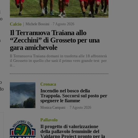
i
to
Calcio
Michele Bossini
-
7 Agosto 2026
Il Terranuova Traiana allo
“Zecchini” di Grosseto per una
a
gara amichevole
Il Terranuova Traiana domani in trasferta alle 18 affronterà
il Grosseto in quello che sarà il primo vero grande test per
ii...
o
Cronaca
do
Incendio nel bosco della
Trappola. Soccorsi sul posto per
spegnere le fiamme
Monica Campani
-
7 Agosto 2026
Pallavolo
Il progetto di valorizzazione
della pallavolo femminile del
Valdarno Project pronto per la