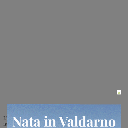
×
L’intervento durerà dal 31 agosto al 4 settembre, per questo sarà
istituita una modifica alla viabilità a San Martino Altoreggi