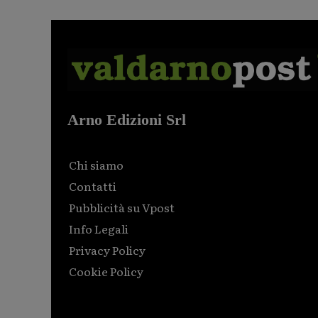
Arno Edizioni Srl
Chi siamo
Contatti
Pubblicità su Vpost
Info Legali
Privacy Policy
Cookie Policy
Html code here! Replace this with any non empty raw
html code and that's it.