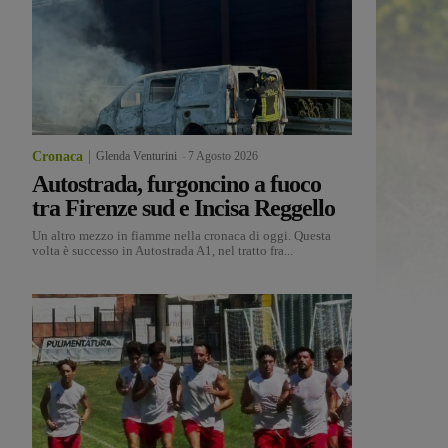
Cronaca
Glenda Venturini
-
7 Agosto 2026
Autostrada, furgoncino a fuoco
tra Firenze sud e Incisa Reggello
Un altro mezzo in fiamme nella cronaca di oggi. Questa
volta è successo in Autostrada A1, nel tratto fra...