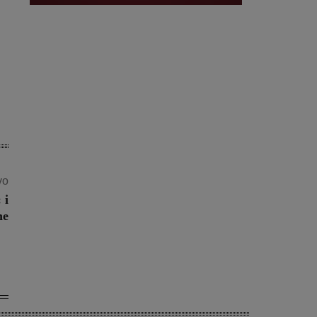
vo
 i
ne