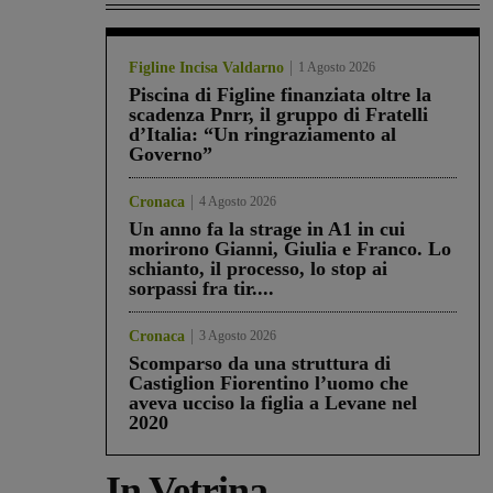
Figline Incisa Valdarno
1 Agosto 2026
Piscina di Figline finanziata oltre la
scadenza Pnrr, il gruppo di Fratelli
d’Italia: “Un ringraziamento al
Governo”
Cronaca
4 Agosto 2026
Un anno fa la strage in A1 in cui
morirono Gianni, Giulia e Franco. Lo
schianto, il processo, lo stop ai
sorpassi fra tir....
Cronaca
3 Agosto 2026
Scomparso da una struttura di
Castiglion Fiorentino l’uomo che
aveva ucciso la figlia a Levane nel
2020
In Vetrina