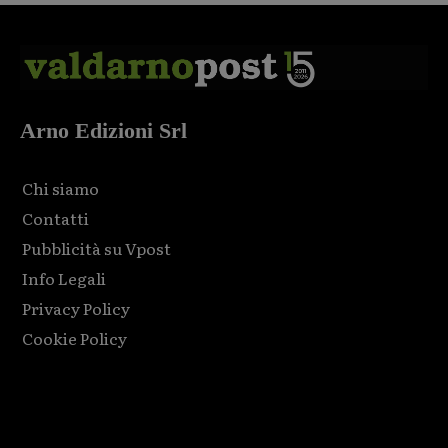
Arno Edizioni Srl
Chi siamo
Contatti
Pubblicità su Vpost
Info Legali
Privacy Policy
Cookie Policy
Html code here! Replace this with any non empty raw html
code and that's it.