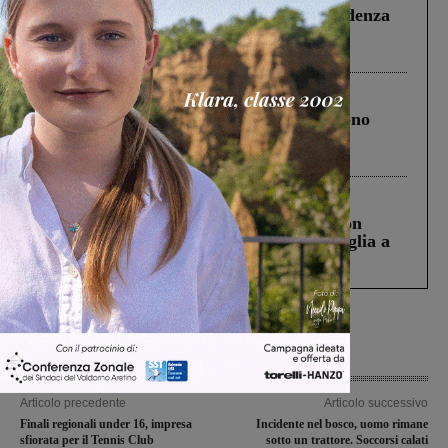
Piscina di Figline finanziata oltre la scadenza
Pnrr, il gruppo di Fratelli d’Italia: “Un
ringraziamento al Governo”
Cronaca
4 Agosto 2026
Un anno fa la strage in A1 in cui morirono
Gianni, Giulia e Franco. Lo schianto, il
processo, lo stop ai sorpassi fra tir....
Cronaca
3 Agosto 2026
Scomparso da una struttura di Castiglion
Fiorentino l’uomo che aveva ucciso la figlia a
Levane nel 2020
Articolo precedente
Articolo successivo
Finali regionali under 16, impresa
Incidente nel bosco, uomo rimane
sfiorata per il Tennis Club
sotto un trattore. Soccorsi calati