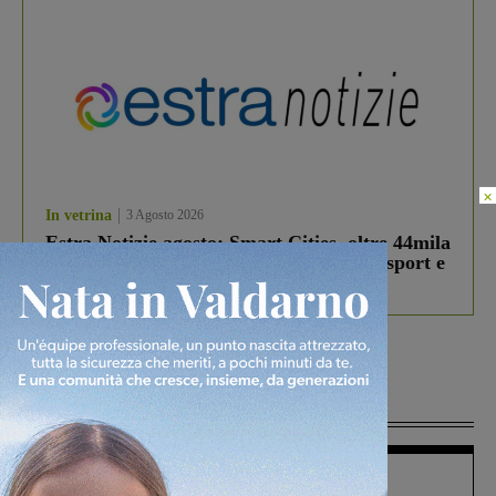
×
In vetrina
3 Agosto 2026
Estra Notizie agosto: Smart Cities, oltre 44mila
studenti coinvolti, torna il bando per lo sport e
debutta il podcast Estrair
Più lette
Figline Incisa Valdarno
1 Agosto 2026