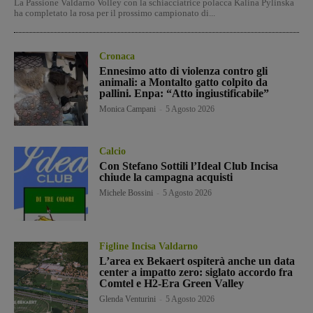
La Passione Valdarno Volley con la schiacciatrice polacca Kalina Pylinska
ha completato la rosa per il prossimo campionato di...
Cronaca
Ennesimo atto di violenza contro gli
animali: a Montalto gatto colpito da
pallini. Enpa: “Atto ingiustificabile”
Monica Campani
-
5 Agosto 2026
Calcio
Con Stefano Sottili l’Ideal Club Incisa
chiude la campagna acquisti
Michele Bossini
-
5 Agosto 2026
Figline Incisa Valdarno
L’area ex Bekaert ospiterà anche un data
center a impatto zero: siglato accordo fra
Comtel e H2-Era Green Valley
Glenda Venturini
-
5 Agosto 2026