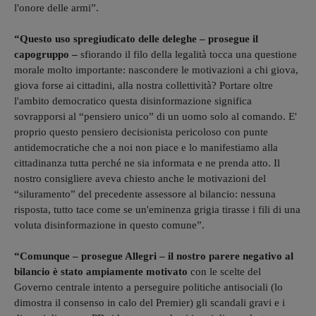
l'onore delle armi”.
“Questo uso spregiudicato delle deleghe – prosegue il
capogruppo –
sfiorando il filo della legalità tocca una questione
morale molto importante: nascondere le motivazioni a chi giova,
giova forse ai cittadini, alla nostra collettività? Portare oltre
l'ambito democratico questa disinformazione significa
sovrapporsi al “pensiero unico” di un uomo solo al comando. E'
proprio questo pensiero decisionista pericoloso con punte
antidemocratiche che a noi non piace e lo manifestiamo alla
cittadinanza tutta perché ne sia informata e ne prenda atto. Il
nostro consigliere aveva chiesto anche le motivazioni del
“siluramento” del precedente assessore al bilancio: nessuna
risposta, tutto tace come se un'eminenza grigia tirasse i fili di una
voluta disinformazione in questo comune”.
“Comunque – prosegue Allegri – il nostro parere negativo al
bilancio è stato ampiamente motivato
con le scelte del
Governo centrale intento a perseguire politiche antisociali (lo
dimostra il consenso in calo del Premier) gli scandali gravi e i