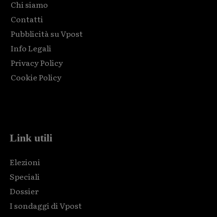
Chi siamo
Contatti
Pubblicità su Vpost
Info Legali
Privacy Policy
Cookie Policy
Html code here! Replace this with any non empty raw html
code and that's it.
Link utili
Elezioni
Speciali
Dossier
I sondaggi di Vpost