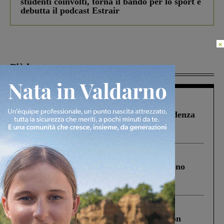
studenti coinvolti, torna il bando per lo sport e
debutta il podcast Estrair
×
Più lette
Figline Incisa Valdarno
1 Agosto 2026
Piscina di Figline finanziata oltre la scadenza
Pnrr, il gruppo di Fratelli d’Italia: “Un
ringraziamento al Governo”
Cronaca
4 Agosto 2026
Un anno fa la strage in A1 in cui morirono
Gianni, Giulia e Franco. Lo schianto, il
processo, lo stop ai sorpassi fra tir....
Cronaca
3 Agosto 2026
Scomparso da una struttura di Castiglion