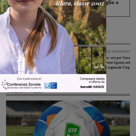
Fiorentino l’uomo che aveva ucciso la figlia a
Levane nel 2020
Articolo precedente
Articolo successivo
Finanziamenti per la messa in
Ginnastica artistica: oro per Sara
sicurezza idrogeologica: quasi 1
Basciu ed Irene Ignoto nel
milione di euro dalla Regione in
campionato regionale Uisp
Valdarno
Ultime Notizie