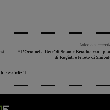
Share
Articolo successi
esi
“L’Orto nella Rete”di Snam e Betadue con i piat
di Rugiati e le foto di Sinibal
[rp4wp limit=4]