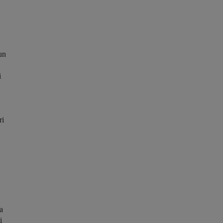
un
i
ri
a
i