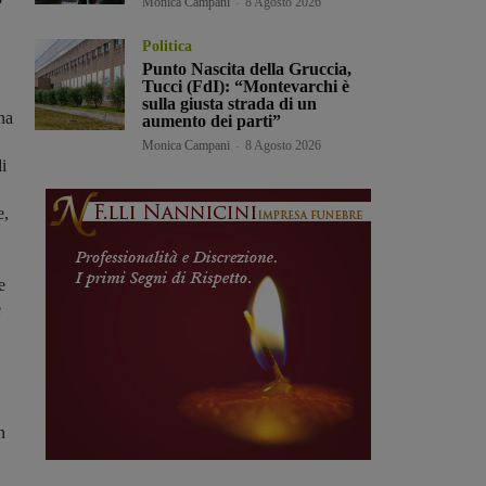
Monica Campani
-
8 Agosto 2026
Politica
Punto Nascita della Gruccia,
Tucci (FdI): “Montevarchi è
sulla giusta strada di un
na
aumento dei parti”
Monica Campani
-
8 Agosto 2026
i
e,
e
e
n