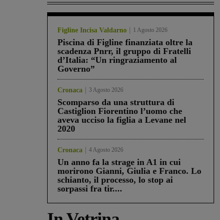
Figline Incisa Valdarno
1 Agosto 2026
Piscina di Figline finanziata oltre la
scadenza Pnrr, il gruppo di Fratelli
d’Italia: “Un ringraziamento al
Governo”
Cronaca
3 Agosto 2026
Scomparso da una struttura di
Castiglion Fiorentino l’uomo che
aveva ucciso la figlia a Levane nel
2020
Cronaca
4 Agosto 2026
Un anno fa la strage in A1 in cui
morirono Gianni, Giulia e Franco. Lo
schianto, il processo, lo stop ai
sorpassi fra tir....
In Vetrina