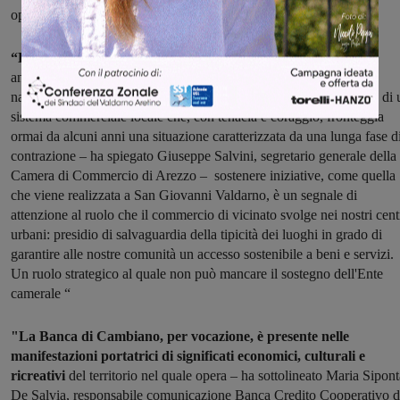
operatori commerciali”.
“La Camera di Commercio di Arezzo è da tempo impegnata
,
anche attraverso specifici bandi, a valorizzare la rete distributiva
naturale della nostra provincia. È un sostegno importante a favore di 
sistema commerciale locale che, con tenacia e coraggio, fronteggia
ormai da alcuni anni una situazione caratterizzata da una lunga fase d
contrazione – ha spiegato Giuseppe Salvini, segretario generale della
Camera di Commercio di Arezzo – sostenere iniziative, come quella
che viene realizzata a San Giovanni Valdarno, è un segnale di
attenzione al ruolo che il commercio di vicinato svolge nei nostri cent
urbani: presidio di salvaguardia della tipicità dei luoghi in grado di
garantire alle nostre comunità un accesso sostenibile a beni e servizi.
Un ruolo strategico al quale non può mancare il sostegno dell'Ente
camerale “
"La Banca di Cambiano, per vocazione, è presente nelle
manifestazioni portatrici di significati economici, culturali e
ricreativi
del territorio nel quale opera – ha sottolineato Maria Sipont
De Salvia, responsabile comunicazione Banca Credito Cooperativo d