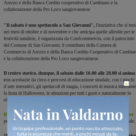
Arezzo e della Banca Credito cooperativo di Cambiano e la
collaborazione della Pro Loco sangiovannese
"Il sabato è uno spettacolo a San Giovanni",
l'iniziativa che si terr
nei mesi di ottobre e di novembre e che anticipa quelle allestite per le
festività natalizie, è organizzata da Confcommercio, con il patrocinio
del Comune di San Giovanni, il contributo della Camera di
Commercio di Arezzo e della Banca Credito Cooperativo di Cambia
e la collaborazione della Pro Loco sangiovannese.
Il centro storico, dunque, il sabato dalle 16.00 alle 20.00 si anima
c
on acrobazie da circo e percorsi di educazione stradale, con i giochi
×
d’arte interattivi, gli spettacoli di magia, i concerti di musica itinerante
la festa di Halloween, le attrazioni per tutti i gusti e naturalmente lo
shopping.
Il programma degli eventi si apre ufficialmente sabato 3 ottobre
per concludersi sabato 28 novembre con una festa dedicata al Natale
“L’idea è nata dopo aver ascoltato gli operatori del centro storic