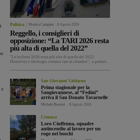
Politica
Monica Campani
-
8 Agosto 2026
à
Reggello, i consiglieri di
opposizione: “La TARI 2026 resta
più alta di quella del 2022”
no
"La bolletta 2026 resta più alta di quella del 2022.
Disservizi e ideologia costano cari ai cittadini", a parlare...
San Giovanni Valdarno
Prima stagionale per la
 e
Sangiovannese, al “Fedini”
arriva il San Donato Tavarnelle
Michele Bossini
-
8 Agosto 2026
Cronaca
Loro Ciuffenna, squadre
.
antincendio al lavoro per un
rogo nei boschi
o