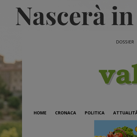
DOSSIER
HOME
CRONACA
POLITICA
ATTUALIT