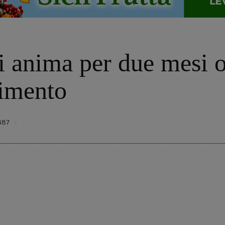
 si anima per due mesi 
timento
487