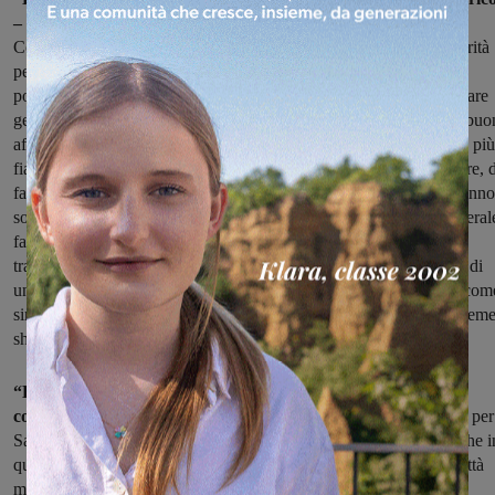
–
racconta il presidente della delegazione sangiovannese di
Confcommercio Paolo Mantovani – in tanti indicavano fra le priorità
per il rilancio del commercio quella di creare proprio di sabato
pomeriggio eventi di animazione continuativi, in grado di richiamare
gente. Del resto i nostri negozi vivono di pubblico, garantire una buo
affluenza di fronte alle vetrine – soprattutto nei mesi notoriamente più
fiacchi del commercio – significa metterci in condizione di lavorare, d
farci pubblicità, di essere conosciuti. Questi eventi non potenzieranno
solo le attività economiche, ma la vitalità del centro storico in general
facendo riscoprire prima di tutto ai sangiovannesi il piacere di
trascorrervi del tempo in compagnia. Per noi imprenditori si tratta di
un’altra preziosa occasione per fare sistema, ragionando non più com
singoli, ma come una rete di vendita organizzata che propone insiem
shopping e divertimento”.
“Le collaborazioni con le associazioni di categoria e i
commercianti
sono sempre un importante veicolo di promozione per
San Giovanni – ha dichiarato il sindaco Maurizio Viligiardi – anche i
quest’occasione il rapporto con Confcommercio produce per la città
momenti di incontro e di attrazione e crea opportunità per i nostri