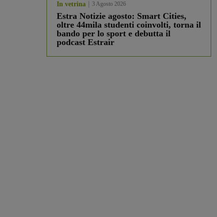
In vetrina
3 Agosto 2026
Estra Notizie agosto: Smart Cities,
oltre 44mila studenti coinvolti, torna il
bando per lo sport e debutta il
podcast Estrair