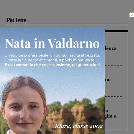
×
Più lette
Figline Incisa Valdarno
1 Agosto 2026
Piscina di Figline finanziata oltre la scadenza
Pnrr, il gruppo di Fratelli d’Italia: “Un
ringraziamento al Governo”
Cronaca
4 Agosto 2026
Un anno fa la strage in A1 in cui morirono
Gianni, Giulia e Franco. Lo schianto, il
processo, lo stop ai sorpassi fra tir....
Cronaca
3 Agosto 2026
Scomparso da una struttura di Castiglion
Fiorentino l’uomo che aveva ucciso la figlia a
Levane nel 2020