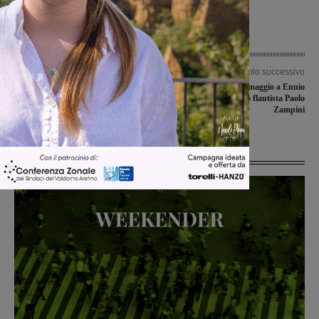
Articolo precedente
Articolo successivo
Al via l’Arena Summer Fest nello
Notte di Note, l’omaggio a Ennio
spazio ristrutturato fuori dal teatro
Morricone del suo flautista Paolo
Garibaldi
Zampini
Ultime Notizie