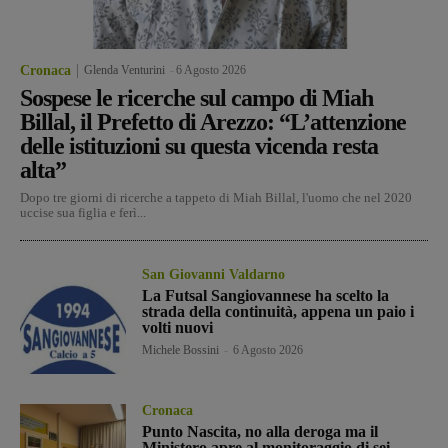
Cronaca
Glenda Venturini
-
6 Agosto 2026
Sospese le ricerche sul campo di Miah
Billal, il Prefetto di Arezzo: “L’attenzione
delle istituzioni su questa vicenda resta
alta”
Dopo tre giorni di ricerche a tappeto di Miah Billal, l'uomo che nel 2020
uccise sua figlia e ferì...
San Giovanni Valdarno
La Futsal Sangiovannese ha scelto la
strada della continuità, appena un paio i
volti nuovi
Michele Bossini
-
6 Agosto 2026
Cronaca
Punto Nascita, no alla deroga ma il
Ministero apre al monitoraggio di sei