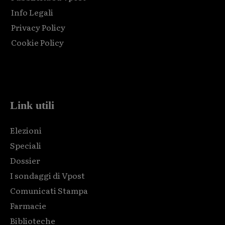
Info Legali
Privacy Policy
Cookie Policy
Html code here! Replace this with any non empty raw html
code and that's it.
Link utili
Elezioni
Speciali
Dossier
I sondaggi di Vpost
Comunicati Stampa
Farmacie
Biblioteche