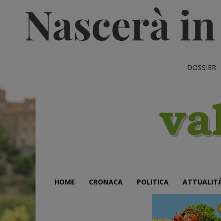
DOSSIER
HOME
CRONACA
POLITICA
ATTUALIT