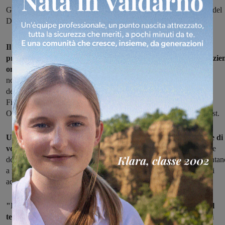
Giada Bazzanti a partire da lunedì 2 novembre entrerà a far parte del
Dipartimento Oncologico dell’Azienda USL Toscana Centro
Il Calcit del Valdarno Fiorentino assume una nuova fugura
professionale per facilitare il monitoraggio dei percorsi dei pazien
oncologic
i. Si tratta di Giada Bazzanti che a partire da lunedì 2
novembre entrerà a far parte del Dipartimento Oncologico
dell’Azienda USL Toscana Centro, diretto dalla dottoressa Luisa
Fioretto, come supporto operativo per un progetto di integrazione
Ospedale-Territorio in fase sperimentale nell’area fiorentina sud-est.
Una collaborazione, della durata di 12 mesi, tra l’associazione di
volontariato e la struttura sanitaria
che va nella stessa direzione
delle recenti delibere della Regione Toscana e ministeriali che puntan
a rafforzare il percorso assistenziale con nuovi criteri e modalità di
accesso.
"Il nuovo facilitare sanitario si occuperà della mappatura, nel
territorio di riferimento, di strutture e articolazioni funzionali