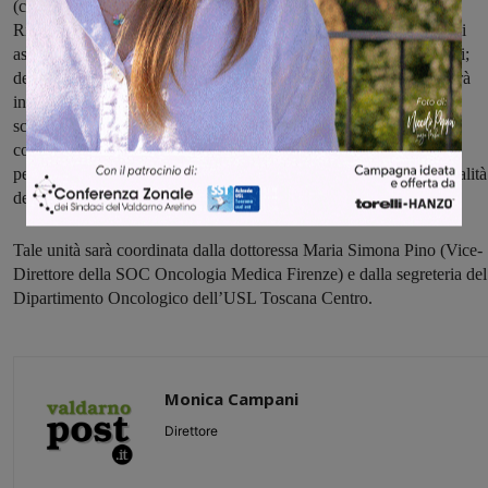
(come il Distretto Socio-sanitario, la Casa della Salute, il Centro
Riabilitativo, Poliambulatorio); identificherà e analizzerà i percorsi
assistenziali già esistenti, dando una valutazione sui servizi erogati;
definirà i profili e le prestazioni oncologiche erogabili; promuoverà
incontri di networking professionale e formazione, orientati allo
scambio di buone pratiche e finalizzati alla creazione di sinergie e
collaborazione; infine, costruirà un sistema di monitoraggio dei
percorsi, volto al miglioramento della programmazione e della qualità
dell’assistenza".
Tale unità sarà coordinata dalla dottoressa Maria Simona Pino (Vice-
Direttore della SOC Oncologia Medica Firenze) e dalla segreteria del
Dipartimento Oncologico dell’USL Toscana Centro.
Monica Campani
Direttore