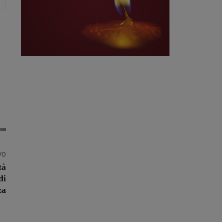
vo
tà
di
za