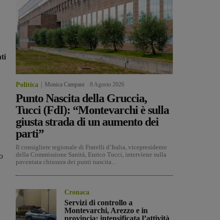
ti
Politica
Monica Campani
-
8 Agosto 2026
Punto Nascita della Gruccia,
Tucci (FdI): “Montevarchi è sulla
giusta strada di un aumento dei
parti”
Il consigliere regionale di Fratelli d’Italia, vicepresidente
della Commissione Sanità, Enrico Tucci, interviene sulla
o
paventata chiusura dei punti nascita...
Cronaca
Servizi di controllo a
Montevarchi, Arezzo e in
provincia: intensificata l’attività