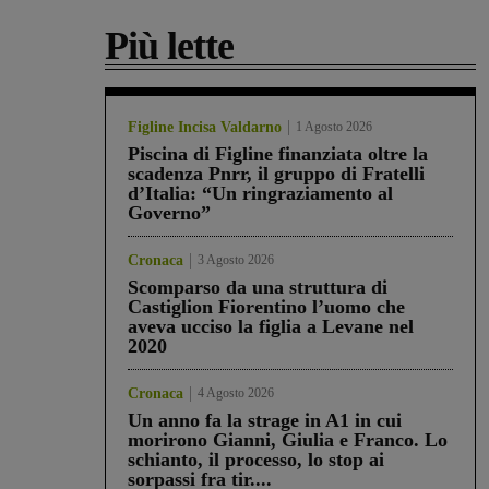
Più lette
Figline Incisa Valdarno
1 Agosto 2026
Piscina di Figline finanziata oltre la
scadenza Pnrr, il gruppo di Fratelli
d’Italia: “Un ringraziamento al
Governo”
Cronaca
3 Agosto 2026
Scomparso da una struttura di
Castiglion Fiorentino l’uomo che
aveva ucciso la figlia a Levane nel
2020
Cronaca
4 Agosto 2026
Un anno fa la strage in A1 in cui
morirono Gianni, Giulia e Franco. Lo
schianto, il processo, lo stop ai
sorpassi fra tir....