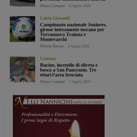
Monica Campani
-
8 Agosto 2026
Calcio Giovanili
Campionato nazionale Juniores,
girone interamente toscano per
Terranuova Traiana e
Montevarchi
Michele Bossini
-
8 Agosto 2026
Cronaca
Bucine, incendio di oliveta e
bosco a San Pancrazio. Tre
ettari l’area bruciata
Monica Campani
-
7 Agosto 2026