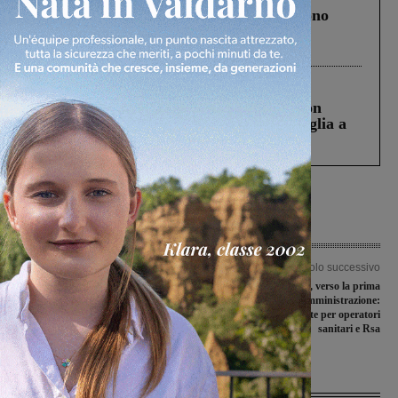
Un anno fa la strage in A1 in cui morirono
Gianni, Giulia e Franco. Lo schianto, il
processo, lo stop ai sorpassi fra tir....
Cronaca
3 Agosto 2026
Scomparso da una struttura di Castiglion
Fiorentino l’uomo che aveva ucciso la figlia a
Levane nel 2020
Articolo precedente
Articolo successivo
Problemi ai cantieri della scuola
Vaccino anti Covid, verso la prima
primaria e del ponte Catolfi: le
fase di somministrazione:
opposizioni chiedono un Consiglio
prenotazioni già aperte per operatori
straordinario
sanitari e Rsa
Ultime Notizie