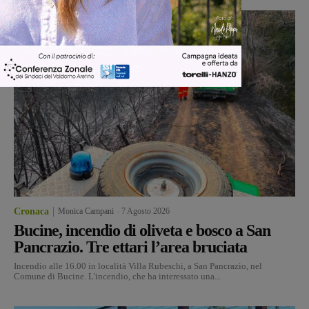
Cronaca
Monica Campani
-
7 Agosto 2026
Bucine, incendio di oliveta e bosco a San
Pancrazio. Tre ettari l’area bruciata
Incendio alle 16.00 in località Villa Rubeschi, a San Pancrazio, nel
Comune di Bucine. L'incendio, che ha interessato una...