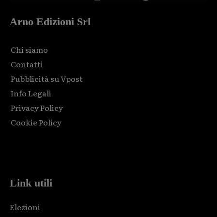
Arno Edizioni Srl
Chi siamo
Contatti
Pubblicità su Vpost
Info Legali
Privacy Policy
Cookie Policy
Html code here! Replace this with any non empty raw html
code and that's it.
Link utili
Elezioni