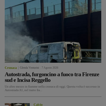
Cronaca
Glenda Venturini
-
7 Agosto 2026
Autostrada, furgoncino a fuoco tra Firenze
sud e Incisa Reggello
Un altro mezzo in fiamme nella cronaca di oggi. Questa volta è successo in
Autostrada A1, nel tratto fra...
Calcio