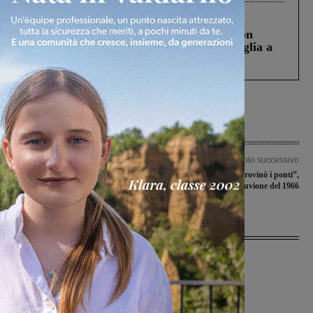
Cronaca
3 Agosto 2026
Scomparso da una struttura di Castiglion
Fiorentino l’uomo che aveva ucciso la figlia a
Levane nel 2020
Articolo precedente
Articolo successivo
Sbandieratori dei Borghi e Sestieri
“L’acqua cheta che rovinò i ponti”,
fiorentini: rinnovate le cariche
ciclo di incontri sull’alluvione del 1966
Ultime Notizie