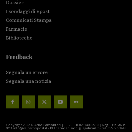
Dossier
I sondaggi di Vpost
Comunicati Stampa
Farmacie
Biblioteche
Feedback
Segnala un errore
Segnala una notizia
Copyright 2022 © Arno Edizioni srl | P.I./C.F n.02314000510 | Reg. Trib. AR n.
9/11 info@valdarnopost.it - PEC: arnoedizioni@legalmail.it - tel. 055.5353443