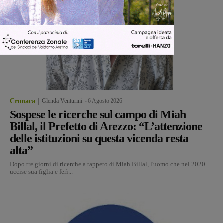
Cronaca
Glenda Venturini
-
6 Agosto 2026
Sospese le ricerche sul campo di Miah
Billal, il Prefetto di Arezzo: “L’attenzione
delle istituzioni su questa vicenda resta
alta”
Dopo tre giorni di ricerche a tappeto di Miah Billal, l'uomo che nel 2020
uccise sua figlia e ferì...