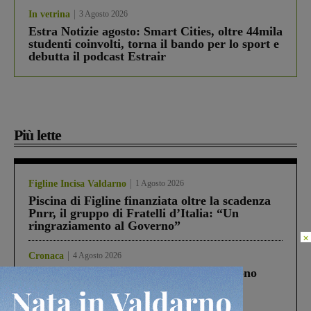
In vetrina
3 Agosto 2026
Estra Notizie agosto: Smart Cities, oltre 44mila
studenti coinvolti, torna il bando per lo sport e
debutta il podcast Estrair
Più lette
Figline Incisa Valdarno
1 Agosto 2026
Piscina di Figline finanziata oltre la scadenza
Pnrr, il gruppo di Fratelli d’Italia: “Un
ringraziamento al Governo”
×
Cronaca
4 Agosto 2026
Un anno fa la strage in A1 in cui morirono
Gianni, Giulia e Franco. Lo schianto, il
processo, lo stop ai sorpassi fra tir....