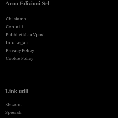
Arno Edizioni Srl
Chi siamo
Contatti
Pubblicità su Vpost
Info Legali
Privacy Policy
Cookie Policy
Html code here! Replace this with any non empty raw html
code and that's it.
Link utili
Elezioni
Speciali