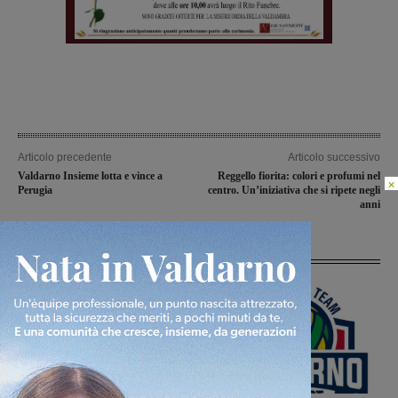
Articolo precedente
Articolo successivo
Valdarno Insieme lotta e vince a
Reggello fiorita: colori e profumi nel
×
Perugia
centro. Un’iniziativa che si ripete negli
anni
Articoli correlati