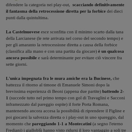
difendere la categoria nei play-out,
scacciando definitivamente
il fantasma della retrocessione diretta per la forbice
dei dieci
punti dalla quintultima.
La Castelnuovese
esce sconfitta con il minimo scarto dalla tana
della Larcianese (le rete arrivata nel corso del secondo tempo) e
per gli amaranto la retrocessione diretta a causa della forbice
(classifica alla mano e con una partita da giocare)
è un qualcosa
ancora possibile
e sarà determinante per evitare ciò vincere fra
sette giorni.
L'unica impegnata fra le mura amiche era la Bucinese,
che
battezza il ritorno al timone di Emanuele Simoni dopo la
brevissima esperienza di Beoni (appena due partite)
battendo 2-
1
(succede tutto nel primo tempo con gol di Travaglini e Sacconi
inframezzato dal pareggio ospite) il forte Porta Romana,
mantenendo ancora accesa la possibilità di riprendere il Figline e
poi giocarsi la salvezza diretta o i play-out in uno spareggio, dal
momento che
pareggiando 1-1 a Montecatini
(a segno l'eterno
Frediani) i gialloblù hanno visto ridursi il loro vantaggio a soli tre