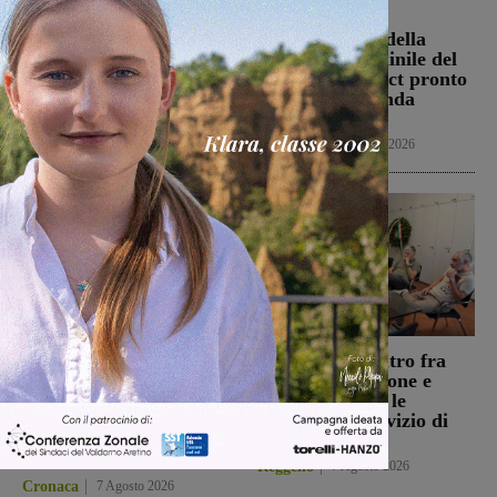
Incendio nel bosco della
Il progetto di
Trappola. Soccorsi sul
valorizzazione della
posto per spegnere le
pallavolo femminile del
fiamme
Valdarno Project pronto
per la sua seconda
Cronaca
7 Agosto 2026
stagione
Pallavolo
7 Agosto 2026
Loro, auto in fiamme in
Reggello: incontro fra
località Trevane: brucia
l’Amministrazione e
anche la vegetazione.
Alia, sul tavolo le
Intervento di Vigili del
criticità nel servizio di
fuoco e volontari
raccolta rifiuti
antincendio
Reggello
7 Agosto 2026
Cronaca
7 Agosto 2026