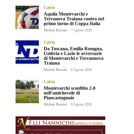
Calcio
Aquila Montevarchi e
Terranova Traiana contro nel
primo turno di Coppa Italia
Michele Bossini
-
7 Agosto 2026
Calcio
Da Toscana, Emilia Romgna,
Umbria e Lazio le avversarie
di Montevarchi e Terranuova
Traiana
Michele Bossini
-
6 Agosto 2026
Calcio
Montevarchi sconfitto 2-0
nell’amichevole di
Piancastagnaio
Michele Bossini
-
6 Agosto 2026