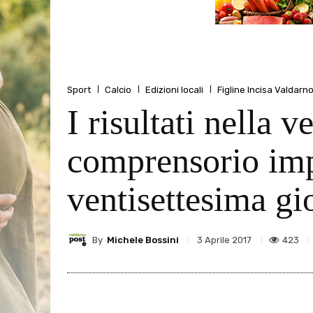
Sport
Calcio
Edizioni locali
Figline Incisa Valdarn
I risultati nella 
comprensorio imp
ventisettesima gi
By
Michele Bossini
423
3 Aprile 2017