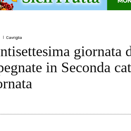
o
Cavriglia
ventisettesima giornata 
egnate in Seconda cat
ornata