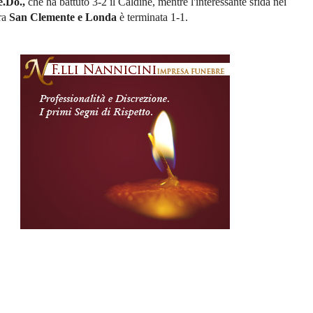
e.Do.,
che ha battuto 3-2 il Caldine, mentre l'interessante sfida nei
ra
San Clemente
e Londa
è terminata 1-1.