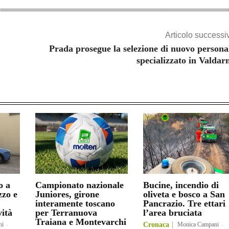
Articolo successi
Prada prosegue la selezione di nuovo persona
specializzato in Valdar
o a
Campionato nazionale
Bucine, incendio di
zzo e
Juniores, girone
oliveta e bosco a San
interamente toscano
Pancrazio. Tre ettari
vità
per Terranuova
l’area bruciata
Traiana e Montevarchi
ni
-
Cronaca
Monica Campani
-