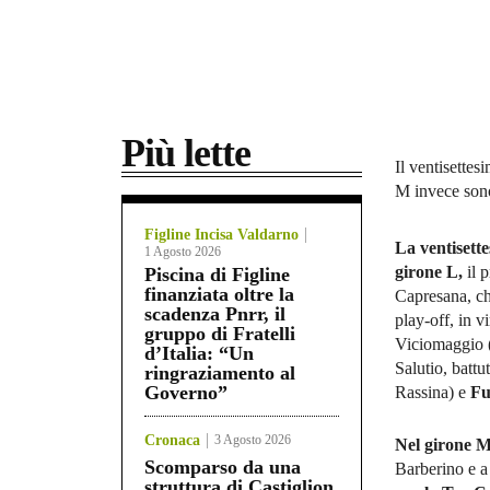
Più lette
Il ventisettes
M invece sono
Figline Incisa Valdarno
La ventisett
1 Agosto 2026
girone L,
il 
Piscina di Figline
finanziata oltre la
Capresana, ch
scadenza Pnrr, il
play-off, in v
gruppo di Fratelli
Viciomaggio 
d’Italia: “Un
Salutio, battu
ringraziamento al
Governo”
Rassina) e
Fu
Cronaca
3 Agosto 2026
Nel girone 
Scomparso da una
Barberino e a
struttura di Castiglion