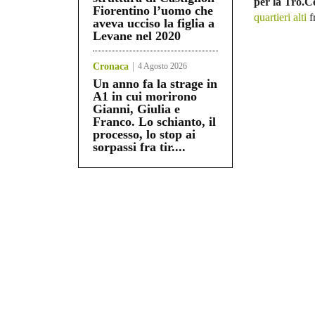
per la Tro.C
Fiorentino l’uomo che
quartieri alti
f
aveva ucciso la figlia a
Levane nel 2020
Cronaca
4 Agosto 2026
Un anno fa la strage in
A1 in cui morirono
Gianni, Giulia e
Franco. Lo schianto, il
processo, lo stop ai
sorpassi fra tir....
Share