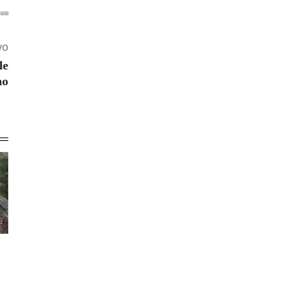
vo
le
no