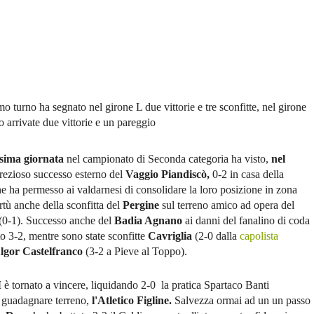
imo turno ha segnato nel girone L due vittorie e tre sconfitte, nel girone
 arrivate due vittorie e un pareggio
esima giornata
nel campionato di Seconda categoria ha visto,
nel
prezioso successo esterno del
Vaggio Piandiscò,
0-2 in casa della
e ha permesso ai valdarnesi di consolidare la loro posizione in zona
irtù anche della sconfitta del
Pergine
sul terreno amico ad opera del
(0-1). Successo anche del
Badia Agnano
ai danni del fanalino di coda
to 3-2, mentre sono state sconfitte
Cavriglia
(2-0 dalla
capolista
lgor Castelfranco
(3-2 a Pieve al Toppo).
M
è tornato a vincere, liquidando 2-0 la pratica Spartaco Banti
 guadagnare terreno,
l'Atletico Figline.
Salvezza ormai ad un un passo