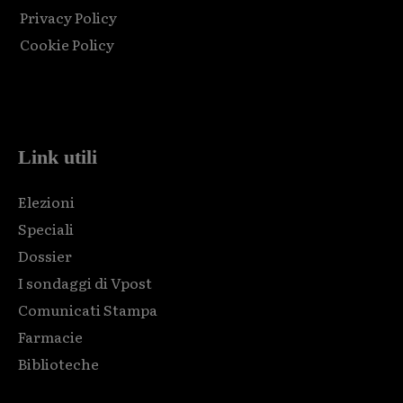
Privacy Policy
Cookie Policy
Html code here! Replace this with any non empty raw html
code and that's it.
Link utili
Elezioni
Speciali
Dossier
I sondaggi di Vpost
Comunicati Stampa
Farmacie
Biblioteche