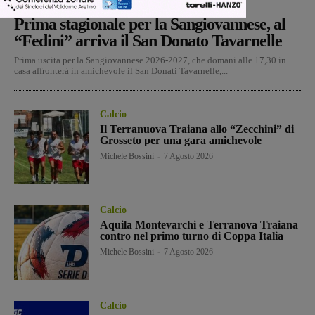
San Giovanni Valdarno
Michele Bossini
-
8 Agosto 2026
Prima stagionale per la Sangiovannese, al
“Fedini” arriva il San Donato Tavarnelle
Prima uscita per la Sangiovannese 2026-2027, che domani alle 17,30 in
casa affronterà in amichevole il San Donati Tavarnelle,...
Calcio
Il Terranuova Traiana allo “Zecchini” di
Grosseto per una gara amichevole
Michele Bossini
-
7 Agosto 2026
Calcio
Aquila Montevarchi e Terranova Traiana
contro nel primo turno di Coppa Italia
Michele Bossini
-
7 Agosto 2026
Calcio