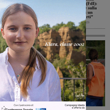
antincendio al lavoro per
Gruccia, Tucci (FdI):
un rogo nei boschi
“Montevarchi è sulla
giusta strada di un
Cronaca
8 Agosto 2026
aumento dei parti”
Politica
8 Agosto 2026
Ultime Calcio