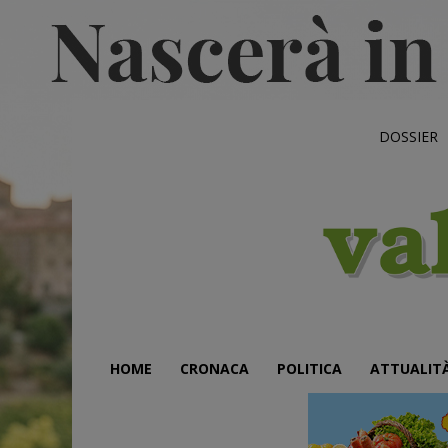
DOSSIER
HOME
CRONACA
POLITICA
ATTUALIT