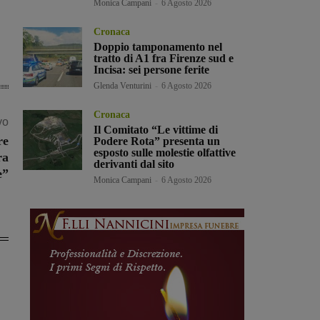
Monica Campani
-
6 Agosto 2026
Cronaca
Doppio tamponamento nel
tratto di A1 fra Firenze sud e
Incisa: sei persone ferite
Glenda Venturini
-
6 Agosto 2026
Cronaca
vo
Il Comitato “Le vittime di
re
Podere Rota” presenta un
esposto sulle molestie olfattive
ra
derivanti dal sito
e”
Monica Campani
-
6 Agosto 2026