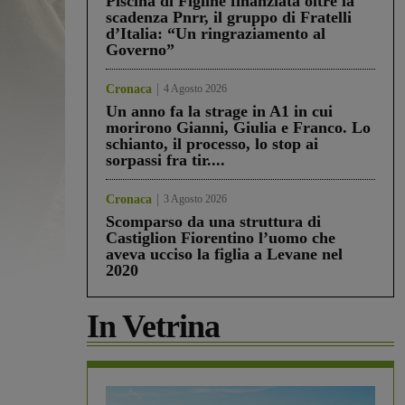
Piscina di Figline finanziata oltre la
scadenza Pnrr, il gruppo di Fratelli
d’Italia: “Un ringraziamento al
Governo”
Cronaca
4 Agosto 2026
Un anno fa la strage in A1 in cui
morirono Gianni, Giulia e Franco. Lo
schianto, il processo, lo stop ai
sorpassi fra tir....
Cronaca
3 Agosto 2026
Scomparso da una struttura di
Castiglion Fiorentino l’uomo che
aveva ucciso la figlia a Levane nel
2020
In Vetrina