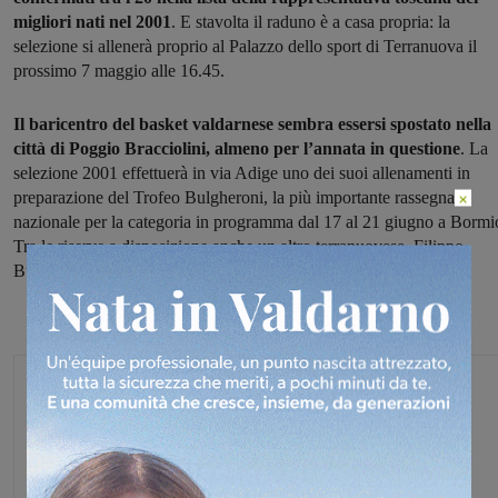
migliori nati nel 2001
. E stavolta il raduno è a casa propria: la
selezione si allenerà proprio al Palazzo dello sport di Terranuova il
prossimo 7 maggio alle 16.45.
Il baricentro del basket valdarnese sembra essersi spostato nella
città di Poggio Bracciolini, almeno per l’annata in questione
. La
selezione 2001 effettuerà in via Adige uno dei suoi allenamenti in
preparazione del Trofeo Bulgheroni, la più importante rassegna
×
nazionale per la categoria in programma dal 17 al 21 giugno a Bormi
Tra le riserve a disposizione anche un altro terranuovese, Filippo
Buset.
Redazione