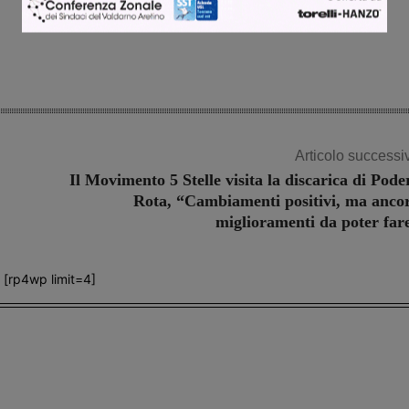
Articolo successi
Il Movimento 5 Stelle visita la discarica di Pode
Rota, “Cambiamenti positivi, ma anco
miglioramenti da poter far
[rp4wp limit=4]