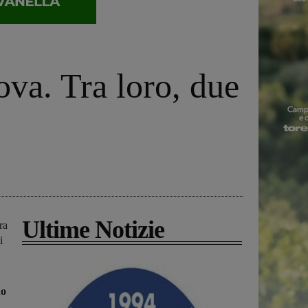
ova. Tra loro, due
Ultime Notizie
ra
i
no