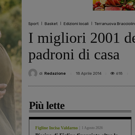
Sport
Basket
Edizioni locali
Terranuova Bracciolin
I migliori 2001 d
padroni di casa
di
Redazione
618
18 Aprile 2014
Più lette
Figline Incisa Valdarno
1 Agosto 2026