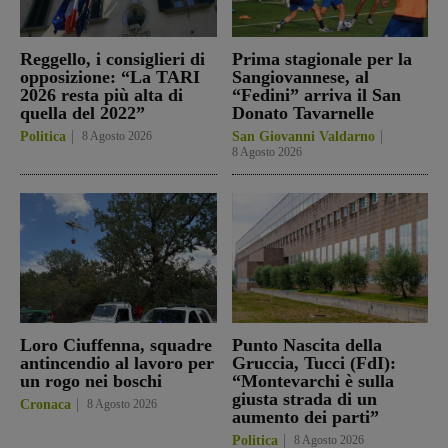
Reggello, i consiglieri di
Prima stagionale per la
opposizione: “La TARI
Sangiovannese, al
2026 resta più alta di
“Fedini” arriva il San
quella del 2022”
Donato Tavarnelle
Politica
8 Agosto 2026
San Giovanni Valdarno
8 Agosto 2026
Loro Ciuffenna, squadre
Punto Nascita della
antincendio al lavoro per
Gruccia, Tucci (FdI):
un rogo nei boschi
“Montevarchi è sulla
giusta strada di un
Cronaca
8 Agosto 2026
aumento dei parti”
Politica
8 Agosto 2026