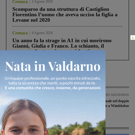
Cronaca
3 Agosto 2026
Scomparso da una struttura di Castiglion
Fiorentino l’uomo che aveva ucciso la figlia a
Levane nel 2020
Cronaca
4 Agosto 2026
×
Un anno fa la strage in A1 in cui morirono
Gianni, Giulia e Franco. Lo schianto, il
processo, lo stop ai sorpassi fra tir....
Articolo precedente
Articolo successivo
Notte bianca: il 25 luglio festa in
Giulia Capocci in finale nel doppio
centro
femminile a Wimbledon
Ultime Notizie