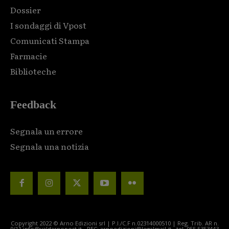
Dossier
I sondaggi di Vpost
Comunicati Stampa
Farmacie
Biblioteche
Feedback
Segnala un errore
Segnala una notizia
Copyright 2022 © Arno Edizioni srl | P.I./C.F n.02314000510 | Reg. Trib. AR n.
9/11 info@valdarnopost.it - PEC: arnoedizioni@legalmail.it - tel. 055.5353443