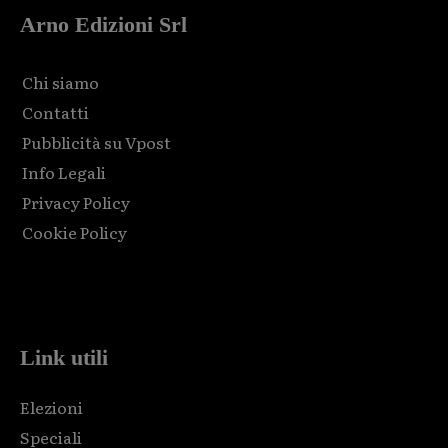
Arno Edizioni Srl
Chi siamo
Contatti
Pubblicità su Vpost
Info Legali
Privacy Policy
Cookie Policy
Html code here! Replace this with any non empty raw html
code and that's it.
Link utili
Elezioni
Speciali