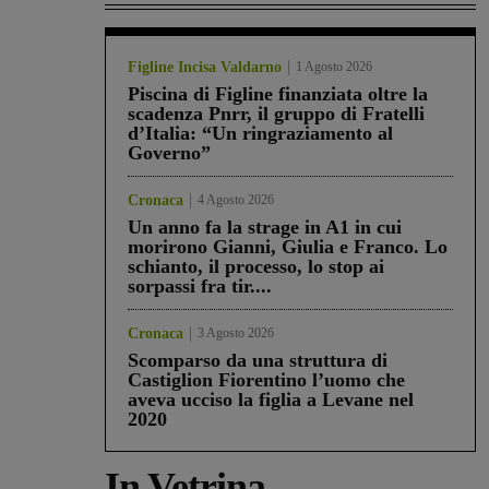
Figline Incisa Valdarno
1 Agosto 2026
Piscina di Figline finanziata oltre la
scadenza Pnrr, il gruppo di Fratelli
d’Italia: “Un ringraziamento al
Governo”
Cronaca
4 Agosto 2026
Un anno fa la strage in A1 in cui
morirono Gianni, Giulia e Franco. Lo
schianto, il processo, lo stop ai
sorpassi fra tir....
Cronaca
3 Agosto 2026
Scomparso da una struttura di
Castiglion Fiorentino l’uomo che
aveva ucciso la figlia a Levane nel
2020
In Vetrina