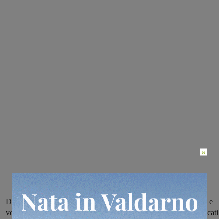
×
Dopo che avevano vinto sia la prova di MTB che quella di abilità e
velocità, i portacolori della squadra montevarchina si sono aggudicati