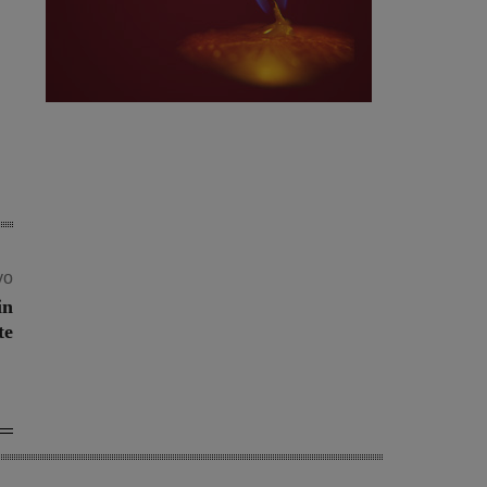
vo
in
te