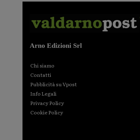
Arno Edizioni Srl
Chi siamo
Contatti
Pubblicità su Vpost
Info Legali
Privacy Policy
Cookie Policy
Html code here! Replace this with any non empty raw
html code and that's it.