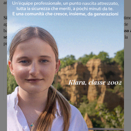
anche la prova su strada
Si è svolto a Fibbiana
il Meeting regionale su strada, terzo ed ultim
appuntamento del Momorial Franco Ballerini. Al temine delle varie
batterie è
risultata vincitrice
l'Olimpia Valdarnese, che ha così
messo 
segno il tiriplete,
dopo che aveva vinto sia la prova di MTB che la
prova abilità e velocità.
Michele Bossini
Share