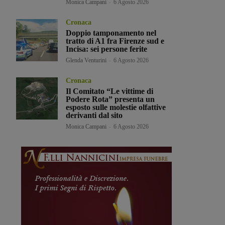
Monica Campani
-
6 Agosto 2026
Cronaca
Doppio tamponamento nel
tratto di A1 fra Firenze sud e
Incisa: sei persone ferite
Glenda Venturini
-
6 Agosto 2026
Cronaca
Il Comitato “Le vittime di
Podere Rota” presenta un
esposto sulle molestie olfattive
derivanti dal sito
Monica Campani
-
6 Agosto 2026