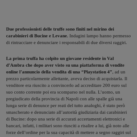
Due professionisti delle truffe sono finiti nel mirino dei
carabinieri di Bucine e Levane.
Indagini lampo hanno permesso
di rintracciare e denunciare i responsabili di due diversi raggiri.
La prima truffa ha colpito un giovane residente in Val
d’Ambra che dopo aver visto su una piattaforma di vendite
online l’annuncio della vendita di una “Playstation 4”
, ad un
prezzo particolarmente allettante, aveva deciso di acquistarla. Il
venditore era riuscito a convincerlo ad accreditare 200 euro sul
suo conto corrente poi era scomparso nel nulla. L’uomo, un
pregiudicato della provincia di Napoli con alle spalle già una
lunga serie di denunce per reati del tutto analoghi, è stato però
smascherato e denunciato all’autorità giudiziaria dai carabinieri
di Bucine: dopo una serie di accurati accertamenti elettronici e
bancari, infatti, i militari sono riusciti a risalire a lui, già noto alle
forze dell’ordine per la sua capacità di mettere a segno raggiri sul