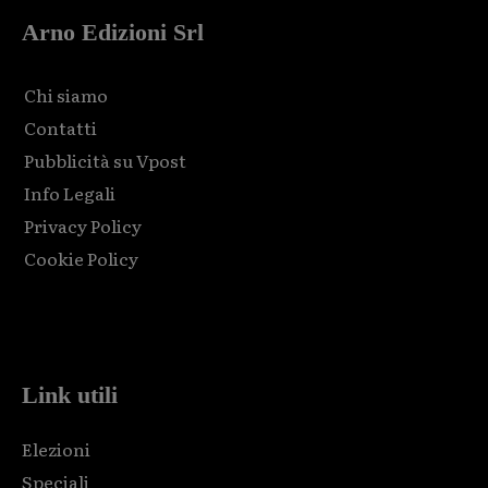
Arno Edizioni Srl
Chi siamo
Contatti
Pubblicità su Vpost
Info Legali
Privacy Policy
Cookie Policy
Html code here! Replace this with any non empty raw html
code and that's it.
Link utili
Elezioni
Speciali