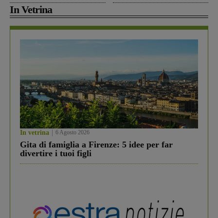
In Vetrina
In vetrina
6 Agosto 2026
Gita di famiglia a Firenze: 5 idee per far
divertire i tuoi figli