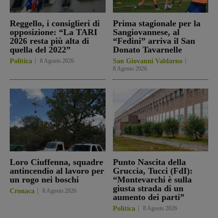
Reggello, i consiglieri di
Prima stagionale per la
opposizione: “La TARI
Sangiovannese, al
2026 resta più alta di
“Fedini” arriva il San
quella del 2022”
Donato Tavarnelle
Politica
8 Agosto 2026
San Giovanni Valdarno
8 Agosto 2026
Loro Ciuffenna, squadre
Punto Nascita della
antincendio al lavoro per
Gruccia, Tucci (FdI):
un rogo nei boschi
“Montevarchi è sulla
giusta strada di un
Cronaca
8 Agosto 2026
aumento dei parti”
Politica
8 Agosto 2026