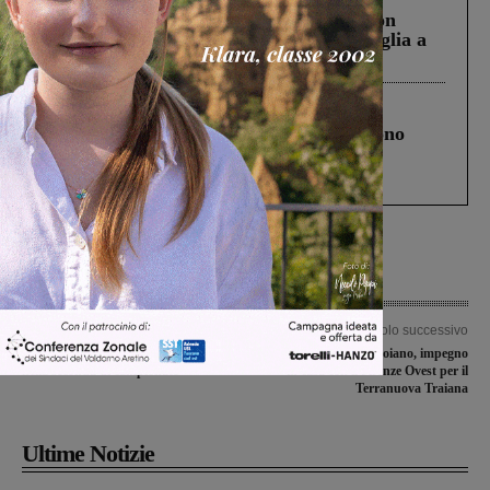
Scomparso da una struttura di Castiglion
Fiorentino l’uomo che aveva ucciso la figlia a
Levane nel 2020
Cronaca
4 Agosto 2026
Un anno fa la strage in A1 in cui morirono
Gianni, Giulia e Franco. Lo schianto, il
processo, lo stop ai sorpassi fra tir....
Articolo precedente
Articolo successivo
Valdarnesi di Promozione in trasferta
Il FigIine di scena a Foiano, impegno
nella seconda di campionato
in casa con il Firenze Ovest per il
Terranuova Traiana
Ultime Notizie