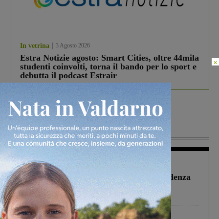
In vetrina
3 Agosto 2026
Estra Notizie agosto: Smart Cities, oltre 44mila
×
studenti coinvolti, torna il bando per lo sport e
debutta il podcast Estrair
Più lette
Figline Incisa Valdarno
1 Agosto 2026
Piscina di Figline finanziata oltre la scadenza
Pnrr, il gruppo di Fratelli d’Italia: “Un
ringraziamento al Governo”
Cronaca
3 Agosto 2026