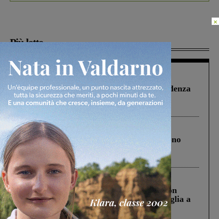
×
Più lette
Figline Incisa Valdarno
1 Agosto 2026
Piscina di Figline finanziata oltre la scadenza
Pnrr, il gruppo di Fratelli d’Italia: “Un
ringraziamento al Governo”
Cronaca
4 Agosto 2026
Un anno fa la strage in A1 in cui morirono
Gianni, Giulia e Franco. Lo schianto, il
processo, lo stop ai sorpassi fra tir....
Cronaca
3 Agosto 2026
Scomparso da una struttura di Castiglion
Fiorentino l’uomo che aveva ucciso la figlia a
Levane nel 2020