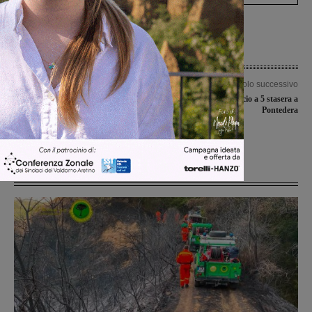
Articolo precedente
Articolo successivo
Risultati fallimentari,
Il San Giovanni calcio a 5 stasera a
l’amministrazione e Aer annunciano:
Pontedera
“I cassonetti verranno spostati da via
Gramsci”
Ultime Notizie