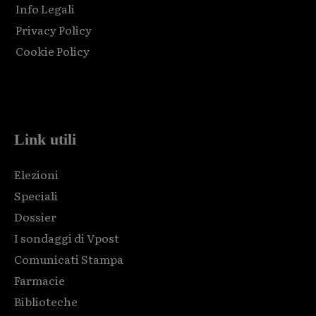
Info Legali
Privacy Policy
Cookie Policy
Html code here! Replace this with any non empty raw html
code and that's it.
Link utili
Elezioni
Speciali
Dossier
I sondaggi di Vpost
Comunicati Stampa
Farmacie
Biblioteche