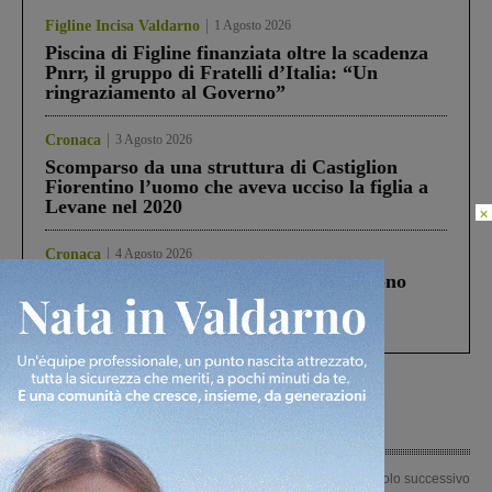
Figline Incisa Valdarno
1 Agosto 2026
Piscina di Figline finanziata oltre la scadenza
Pnrr, il gruppo di Fratelli d’Italia: “Un
ringraziamento al Governo”
Cronaca
3 Agosto 2026
Scomparso da una struttura di Castiglion
Fiorentino l’uomo che aveva ucciso la figlia a
Levane nel 2020
×
Cronaca
4 Agosto 2026
Un anno fa la strage in A1 in cui morirono
Gianni, Giulia e Franco. Lo schianto, il
processo, lo stop ai sorpassi fra tir....
Articolo precedente
Articolo successivo