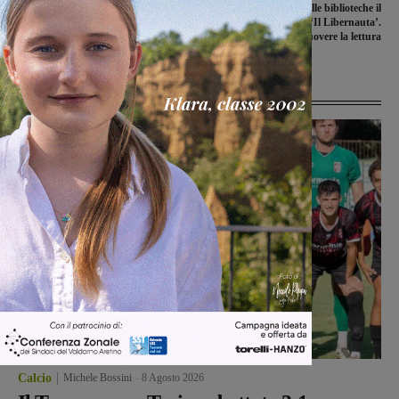
Ponterosso: in attesa della sentenza
Prende il via nelle biblioteche il
per il ponte, le ruspe hanno iniziato i
concorso a premi ‘Il Libernauta’.
lavori nell’alveo del torrente
Scopo: promuovere la lettura
Ultime Notizie
Calcio
Michele Bossini
-
8 Agosto 2026