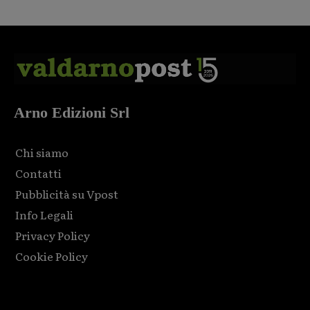
Arno Edizioni Srl
Chi siamo
Contatti
Pubblicità su Vpost
Info Legali
Privacy Policy
Cookie Policy
Html code here! Replace this with any non empty raw html
code and that's it.