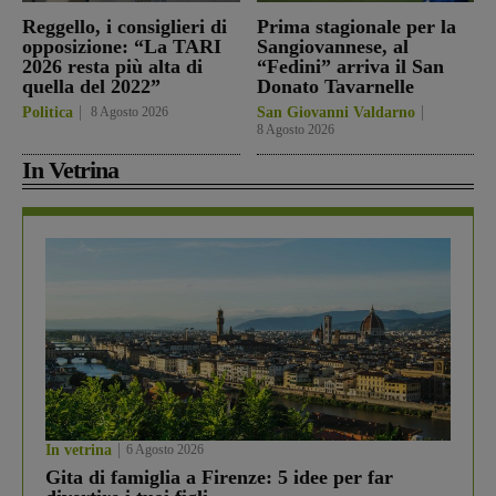
Reggello, i consiglieri di
Prima stagionale per la
opposizione: “La TARI
Sangiovannese, al
2026 resta più alta di
“Fedini” arriva il San
quella del 2022”
Donato Tavarnelle
Politica
8 Agosto 2026
San Giovanni Valdarno
8 Agosto 2026
In Vetrina
In vetrina
6 Agosto 2026
Gita di famiglia a Firenze: 5 idee per far