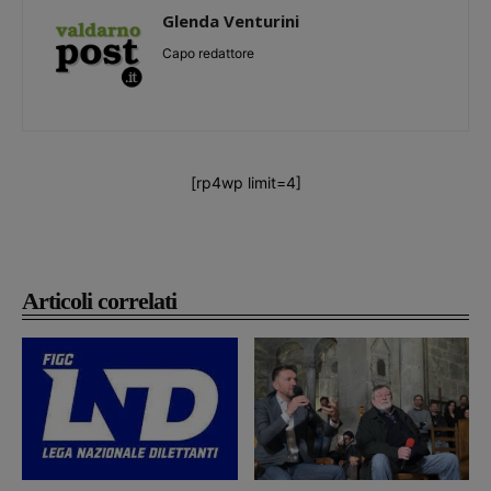
Glenda Venturini
Capo redattore
[rp4wp limit=4]
Articoli correlati