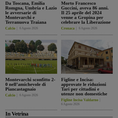
Da Toscana, Emilia
Morto Francesco
Romgna, Umbria e Lazio
Guccini, aveva 86 anni.
le avversarie di
Il 25 aprile del 2024
Montevarchi e
venne a Gropina per
Terranuova Traiana
celebrare la Liberazione
Calcio
6 Agosto 2026
Cronaca
6 Agosto 2026
Montevarchi sconfitto 2-
Figline e Incisa:
0 nell’amichevole di
approvate le riduzioni
Piancastagnaio
Tari per cittadini e
utenze non domestiche
Calcio
6 Agosto 2026
Figline Incisa Valdarno
6 Agosto 2026
In Vetrina