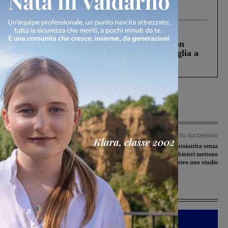
Gianni, Giulia e Franco. Lo schianto, il
processo, lo stop ai sorpassi fra tir....
Cronaca
3 Agosto 2026
Scomparso da una struttura di Castiglion
Fiorentino l’uomo che aveva ucciso la figlia a
Levane nel 2020
Articolo precedente
Articolo successivo
Il Capodanno in Piazza Varchi con gli
Svolgeva attività odontoiatrica senza
Angeli in Blue Jeans
averne titolo: i carabinieri mettono
sotto sequestro uno studio
Ultime Notizie