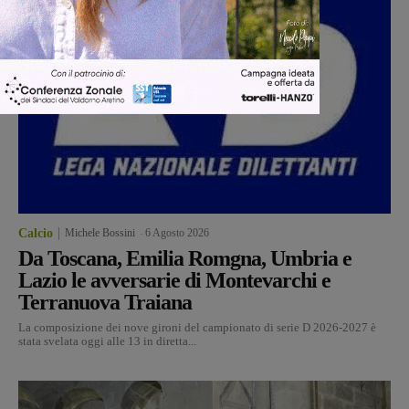
Calcio
Michele Bossini
-
6 Agosto 2026
Da Toscana, Emilia Romgna, Umbria e
Lazio le avversarie di Montevarchi e
Terranuova Traiana
La composizione dei nove gironi del campionato di serie D 2026-2027 è
stata svelata oggi alle 13 in diretta...