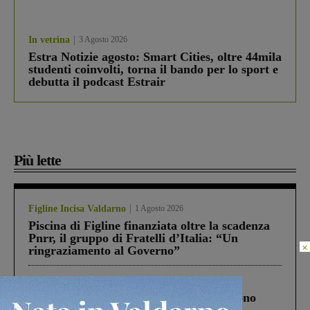
In vetrina
3 Agosto 2026
Estra Notizie agosto: Smart Cities, oltre 44mila
studenti coinvolti, torna il bando per lo sport e
debutta il podcast Estrair
Più lette
Figline Incisa Valdarno
1 Agosto 2026
Piscina di Figline finanziata oltre la scadenza
Pnrr, il gruppo di Fratelli d’Italia: “Un
×
ringraziamento al Governo”
Cronaca
4 Agosto 2026
Un anno fa la strage in A1 in cui morirono