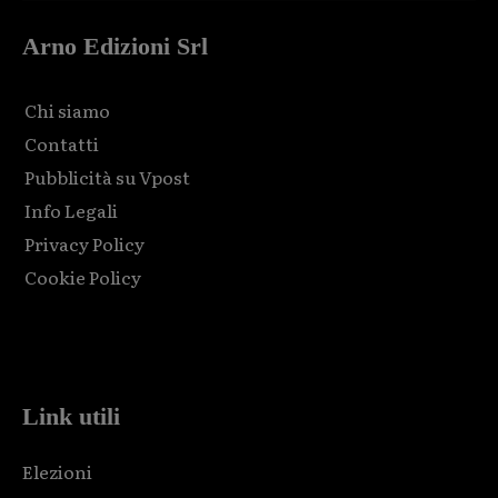
Arno Edizioni Srl
Chi siamo
Contatti
Pubblicità su Vpost
Info Legali
Privacy Policy
Cookie Policy
Html code here! Replace this with any non empty raw html
code and that's it.
Link utili
Elezioni