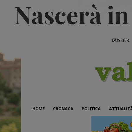
DOSSIER
HOME
CRONACA
POLITICA
ATTUALIT