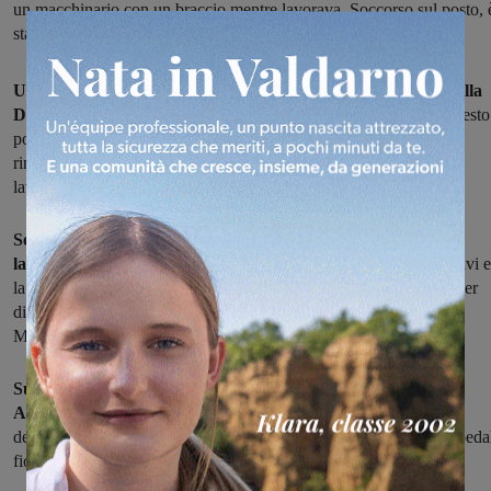
un macchinario con un braccio mentre lavorava. Soccorso sul posto, 
stato portato in codice rosso a Careggi
Un operaio 47enne delle acciaierie ARV, nello stabilimento della
Duferdofin di San Giovanni, in via Peruzzi,
è rimasto ferito questo
pomeriggio, intorno alle 17, in un incidente sul lavoro. L'uomo è
rimasto incastrato con un braccio in un macchinario a cui stava
lavorando.
Sembra stesse eseguendo alcuni lavori di manutenzione in un
laminatoio,
quando sarebbe rimasto incastrato tra due rulli. I motivi e
la dinamica dell'incidente sono ancora comunque da ricostruire. Per
disincastrarlo, sono dovuti intervenire i Vigili del fuoco di
Montevarchi.
Sul posto i soccorritori del 118, con ambulanza e automedica.
Atterrato anche il Pegaso,
proprio all'interno del piazzale
dell'azienda: e con l'elisoccorso l'operaio è stato trasportato all'ospeda
fiorentino di Careggi in codice rosso.