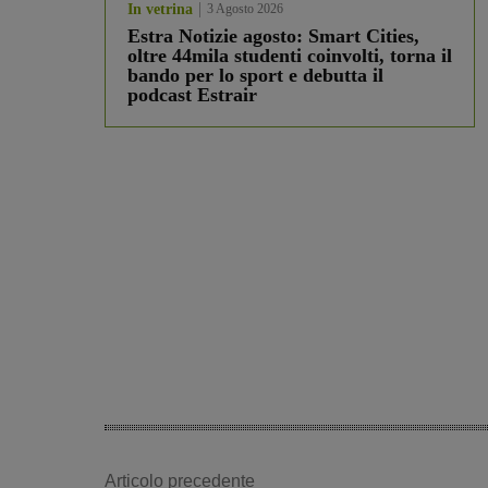
In vetrina
3 Agosto 2026
Estra Notizie agosto: Smart Cities,
oltre 44mila studenti coinvolti, torna il
bando per lo sport e debutta il
podcast Estrair
Articolo precedente