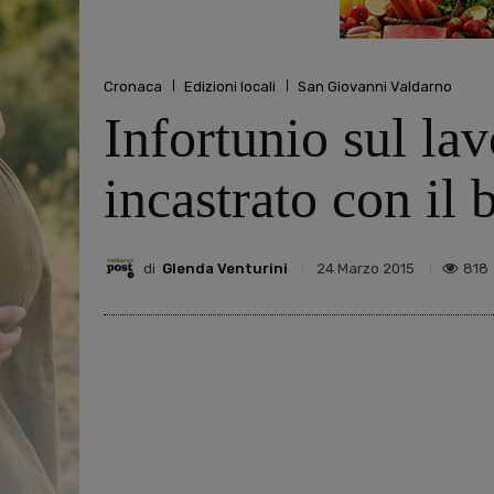
Cronaca
Edizioni locali
San Giovanni Valdarno
Infortunio sul la
incastrato con il
di
Glenda Venturini
818
24 Marzo 2015