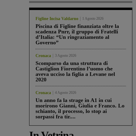
Figline Incisa Valdarno
1 Agosto 2026
Piscina di Figline finanziata oltre la
scadenza Pnrr, il gruppo di Fratelli
d’Italia: “Un ringraziamento al
Governo”
Cronaca
3 Agosto 2026
Scomparso da una struttura di
Castiglion Fiorentino l’uomo che
aveva ucciso la figlia a Levane nel
2020
Cronaca
4 Agosto 2026
Un anno fa la strage in A1 in cui
morirono Gianni, Giulia e Franco. Lo
schianto, il processo, lo stop ai
sorpassi fra tir....
In Vetrina