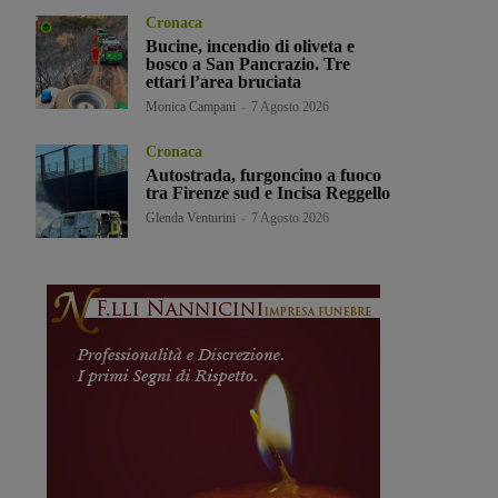
Cronaca
Bucine, incendio di oliveta e
bosco a San Pancrazio. Tre
ettari l’area bruciata
Monica Campani
-
7 Agosto 2026
Cronaca
Autostrada, furgoncino a fuoco
tra Firenze sud e Incisa Reggello
Glenda Venturini
-
7 Agosto 2026