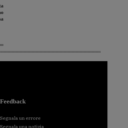
ta
no
sa
Feedback
Segnala un errore
Segnala una notizia