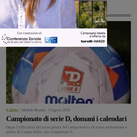
Ultime Notizie
Calcio
Michele Bossini
-
9 Agosto 2026
Campionato di serie D, domani i calendari
Dopo l’ufficialità dei nove gironi del campionato e di turno preliminare e
primo di Coppa Italia, per completare il...