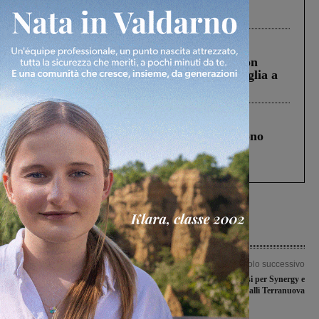
Pnrr, il gruppo di Fratelli d’Italia: “Un
ringraziamento al Governo”
Cronaca
3 Agosto 2026
Scomparso da una struttura di Castiglion
Fiorentino l’uomo che aveva ucciso la figlia a
Levane nel 2020
Cronaca
4 Agosto 2026
Un anno fa la strage in A1 in cui morirono
Gianni, Giulia e Franco. Lo schianto, il
processo, lo stop ai sorpassi fra tir....
Articolo precedente
Articolo successivo
Altro attacco dei lupi ai danni di una
Week-end senza sorrisi per Synergy e
azienda agricola tra la Val d’Ascione e
Galli Terranuova
Campogialli