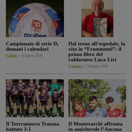
Campionato di serie D,
Dal treno all’ospedale, la
domani i calendari
vita in “Frammenti”: il
primo libro del
Calcio
9 Agosto 2026
valdarnese Luca Livi
Cultura
9 Agosto 2026
Il Terrranuova Traiana
Il Montevarchi affronta
battuto 3-1
in amichevole l’Ancona