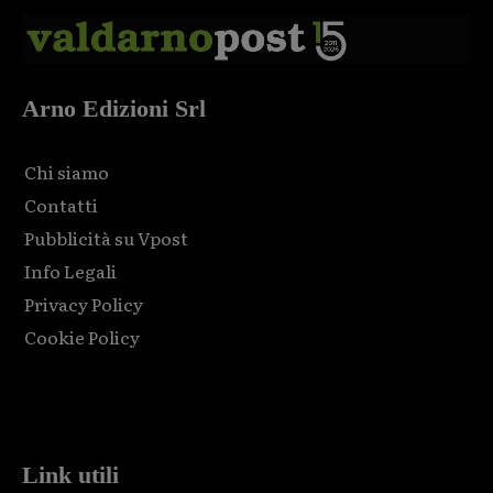
Arno Edizioni Srl
Chi siamo
Contatti
Pubblicità su Vpost
Info Legali
Privacy Policy
Cookie Policy
Html code here! Replace this with any non empty raw html
code and that's it.
Link utili