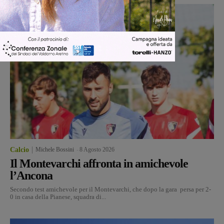
Calcio
Michele Bossini
-
8 Agosto 2026
Il Montevarchi affronta in amichevole
l’Ancona
Secondo test amichevole per il Montevarchi, che dopo la gara persa per 2-
0 in casa della Pianese, squadra di...