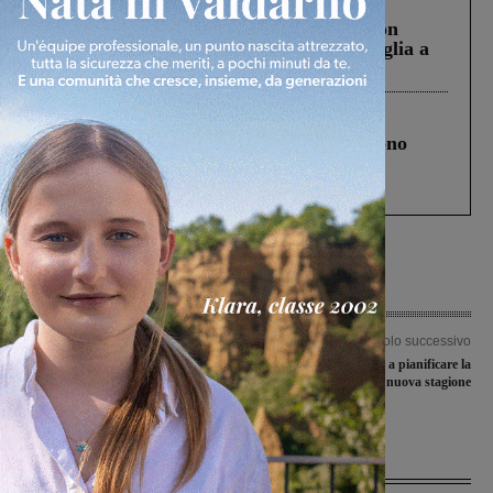
Cronaca
3 Agosto 2026
Scomparso da una struttura di Castiglion
Fiorentino l’uomo che aveva ucciso la figlia a
Levane nel 2020
Cronaca
4 Agosto 2026
Un anno fa la strage in A1 in cui morirono
Gianni, Giulia e Franco. Lo schianto, il
processo, lo stop ai sorpassi fra tir....
Articolo precedente
Articolo successivo
Pista ciclabile Troghi-Cellai, Eva
La Rignanese inizia a pianificare la
Uccella rispedisce al mittente le accuse
nuova stagione
di Cinque: “Il progetto resta in piedi”
Ultime Notizie