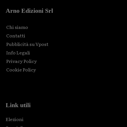
Arno Edizioni Srl
Chi siamo
Contatti
Pubblicità su Vpost
Info Legali
Privacy Policy
Cookie Policy
Html code here! Replace this with any non empty raw html
code and that's it.
Link utili
Elezioni