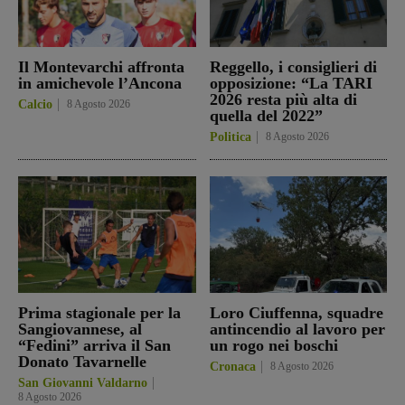
Il Montevarchi affronta
Reggello, i consiglieri di
in amichevole l’Ancona
opposizione: “La TARI
2026 resta più alta di
Calcio
8 Agosto 2026
quella del 2022”
Politica
8 Agosto 2026
Prima stagionale per la
Loro Ciuffenna, squadre
Sangiovannese, al
antincendio al lavoro per
“Fedini” arriva il San
un rogo nei boschi
Donato Tavarnelle
Cronaca
8 Agosto 2026
San Giovanni Valdarno
8 Agosto 2026