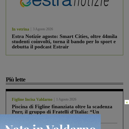
In vetrina
3 Agosto 2026
Estra Notizie agosto: Smart Cities, oltre 44mila
studenti coinvolti, torna il bando per lo sport e
debutta il podcast Estrair
Più lette
Figline Incisa Valdarno
1 Agosto 2026
×
Piscina di Figline finanziata oltre la scadenza
Pnrr, il gruppo di Fratelli d’Italia: “Un
ringraziamento al Governo”