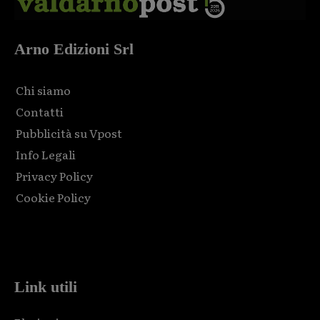
Arno Edizioni Srl
Chi siamo
Contatti
Pubblicità su Vpost
Info Legali
Privacy Policy
Cookie Policy
Html code here! Replace this with any non empty raw html
code and that's it.
Link utili