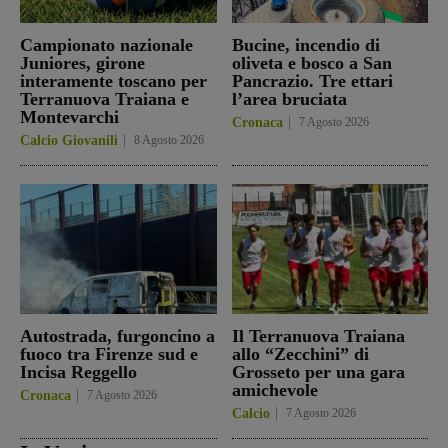
Campionato nazionale
Bucine, incendio di
Juniores, girone
oliveta e bosco a San
interamente toscano per
Pancrazio. Tre ettari
Terranuova Traiana e
l’area bruciata
Montevarchi
Cronaca
7 Agosto 2026
Calcio Giovanili
8 Agosto 2026
Autostrada, furgoncino a
Il Terranuova Traiana
fuoco tra Firenze sud e
allo “Zecchini” di
Incisa Reggello
Grosseto per una gara
amichevole
Cronaca
7 Agosto 2026
Calcio
7 Agosto 2026