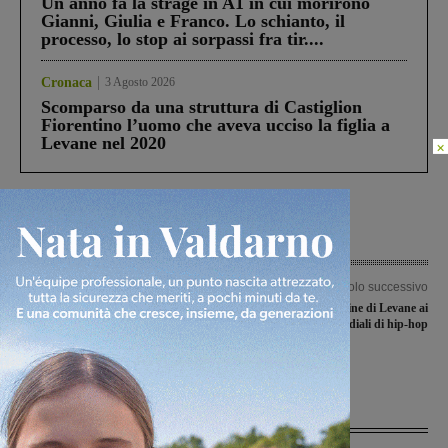
Un anno fa la strage in A1 in cui morirono
Gianni, Giulia e Franco. Lo schianto, il
processo, lo stop ai sorpassi fra tir....
Cronaca
3 Agosto 2026
Scomparso da una struttura di Castiglion
Fiorentino l’uomo che aveva ucciso la figlia a
Levane nel 2020
×
Articolo precedente
Articolo successivo
Amministrative 2016, il Pd: “Giudizio
Due coppie di ballerine di Levane ai
positivo su lavoro di sindaco e giunta.
mondiali di hip-hop
Ora al lavoro su programma e
coalizione”
Ultime Notizie