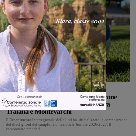
Calcio Giovanili
Michele Bossini
-
8 Agosto 2026
Campionato nazionale Juniores, girone
interamente toscano per Terranuova
Traiana e Montevarchi
Il Dipartimento Interregionale delle Lnd ha ufficializzato la composizione
dei dieci gironi del campionato nazionale Juniore 2026-2027, Il
campionato prenderà...