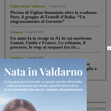
Figline Incisa Valdarno
1 Agosto 2026
Piscina di Figline finanziata oltre la scadenza
Pnrr, il gruppo di Fratelli d’Italia: “Un
ringraziamento al Governo”
Cronaca
4 Agosto 2026
Un anno fa la strage in A1 in cui morirono
Gianni, Giulia e Franco. Lo schianto, il
processo, lo stop ai sorpassi fra tir....
×
Cronaca
3 Agosto 2026
Scomparso da una struttura di Castiglion
Fiorentino l’uomo che aveva ucciso la figlia a
Levane nel 2020
Articolo precedente
Articolo successivo