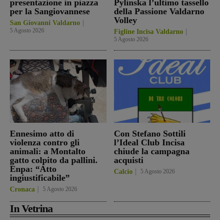
presentazione in piazza
Pylinska l’ultimo tassello
per la Sangiovannese
della Passione Valdarno
Volley
San Giovanni Valdarno
5 Agosto 2026
Figline Incisa Valdarno
5 Agosto 2026
Ennesimo atto di
Con Stefano Sottili
violenza contro gli
l’Ideal Club Incisa
animali: a Montalto
chiude la campagna
gatto colpito da pallini.
acquisti
Enpa: “Atto
Calcio
5 Agosto 2026
ingiustificabile”
Cronaca
5 Agosto 2026
In Vetrina