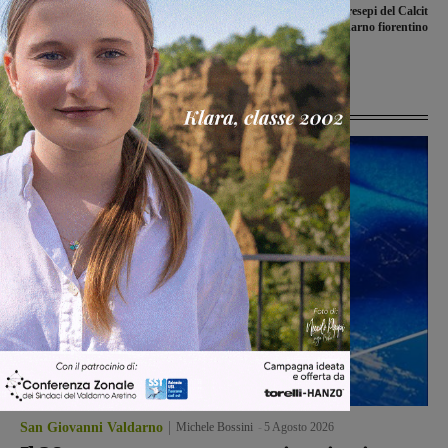
Libri per arricchire la cultura nei
Torna la mostra dei presepi del Calcit
ragazzi, all’Istituto Comprensivo di
del Valdarno fiorentino
Bucine la mostra-mercato del libro
Ultime Notizie
San Giovanni Valdarno
Michele Bossini
-
5 Agosto 2026