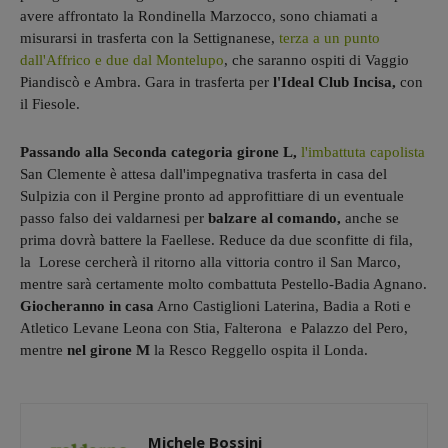
avere affrontato la Rondinella Marzocco, sono chiamati a
misurarsi in trasferta con la Settignanese,
terza a un punto
dall'Affrico e due dal Montelupo
, che saranno ospiti di Vaggio
Piandiscò e Ambra. Gara in trasferta per
l'Ideal Club Incisa,
con
il Fiesole.
Passando alla Seconda categoria girone L,
l'imbattuta capolista
San Clemente è attesa dall'impegnativa trasferta in casa del
Sulpizia con il Pergine pronto ad approfittiare di un eventuale
passo falso dei valdarnesi per
balzare al comando,
anche se
prima dovrà battere la Faellese. Reduce da due sconfitte di fila,
la Lorese cercherà il ritorno alla vittoria contro il San Marco,
mentre sarà certamente molto combattuta Pestello-Badia Agnano.
Giocheranno in casa
Arno Castiglioni Laterina, Badia a Roti e
Atletico Levane Leona con Stia, Falterona e Palazzo del Pero,
mentre
nel girone M
la Resco Reggello ospita il Londa.
Michele Bossini