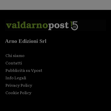
Arno Edizioni Srl
Chi siamo
Contatti
Pubblicità su Vpost
Info Legali
Privacy Policy
Cookie Policy
Html code here! Replace this with any non empty raw html
code and that's it.