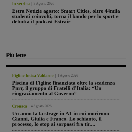
In vetrina
3 Agosto 2026
Estra Notizie agosto: Smart Cities, oltre 44mila
studenti coinvolti, torna il bando per lo sport e
debutta il podcast Estrair
Più lette
Figline Incisa Valdarno
1 Agosto 2026
Piscina di Figline finanziata oltre la scadenza
Pnrr, il gruppo di Fratelli d’Italia: “Un
ringraziamento al Governo”
Cronaca
4 Agosto 2026
Un anno fa la strage in A1 in cui morirono
Gianni, Giulia e Franco. Lo schianto, il
processo, lo stop ai sorpassi fra tir....