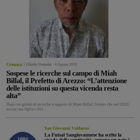
Cronaca
Glenda Venturini
-
6 Agosto 2026
Sospese le ricerche sul campo di Miah
Billal, il Prefetto di Arezzo: “L’attenzione
delle istituzioni su questa vicenda resta
alta”
Dopo tre giorni di ricerche a tappeto di Miah Billal, l'uomo che nel 2020
uccise sua figlia e ferì...
San Giovanni Valdarno
La Futsal Sangiovannese ha scelto la
strada della continuità, appena un paio i