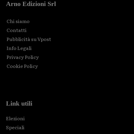
Arno Edizioni Srl
Chi siamo
Contatti
Pubblicità su Vpost
Info Legali
Privacy Policy
Cookie Policy
Html code here! Replace this with any non empty raw html
code and that's it.
Link utili
Elezioni
Speciali