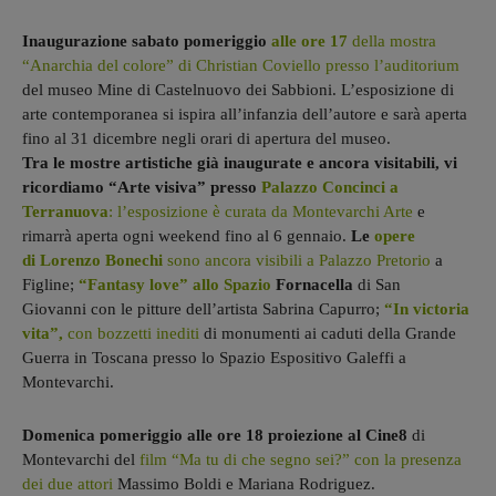
Inaugurazione sabato pomeriggio
alle ore 17
della mostra
“Anarchia del colore” di Christian Coviello presso l’auditorium
del museo Mine di Castelnuovo dei Sabbioni. L’esposizione di
arte contemporanea si ispira all’infanzia dell’autore e sarà aperta
fino al 31 dicembre negli orari di apertura del museo.
Tra le mostre artistiche già inaugurate e ancora visitabili, vi
ricordiamo
“Arte visiva” presso
Palazzo Concinci a
Terranuova
: l’esposizione è curata da Montevarchi Arte
e
rimarrà aperta ogni weekend fino al 6 gennaio.
Le
opere
di Lorenzo Bonechi
sono ancora visibili a Palazzo Pretorio
a
Figline;
“Fantasy love” allo Spazio
Fornacella
di San
Giovanni con le pitture dell’artista Sabrina Capurro;
“In victoria
vita”,
con bozzetti inediti
di monumenti ai caduti della Grande
Guerra in Toscana presso lo Spazio Espositivo Galeffi a
Montevarchi.
Domenica pomeriggio alle ore 18 proiezione al Cine8
di
Montevarchi del
film “Ma tu di che segno sei?” con la presenza
dei due attori
Massimo Boldi e Mariana Rodriguez.