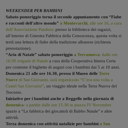
WEEKENDER PER BAMBINI
Sabato pomeriggio torna il secondo appuntamento con “Fiabe
e racconti dell’altro mondo”
a Montevarchi
, alle ore 16, a cura
dell’Associazione Pandora:
presso la biblioteca dei ragazzi,
all’interno di Ginestra Fabbrica della Conoscenza, questa volta si
terrà una lettura di fiabe della tradizione albanese (richiesta
prenotazione).
“Aria di Natale” sabato pomeriggio
a Terranuova
: dalle ore
16:30 origami di Natale
a cura della Cooperativa Itinera Certa
per costruire il biglietto di auguri con i bambini dai 5 ai 10 anni.
Domenica 21 alle ore 16.30, presso il Museo delle
Terre
Nuove
di San Giovanni, sarà organizzato “C’era una volta a
Castel San Giovanni”
, un viaggio ideale nella Terra Nuova del
Trecento.
Iniziative per i bambini anche a Reggello nella giornata di
domenica
: a partire dalle ore 15.30 in piazza IV Novembre
spazio a “La fabbrica dei giocattoli di Babbo Natale” e altre
attività.
Terza domenica con attività natalizie per bambini
a San