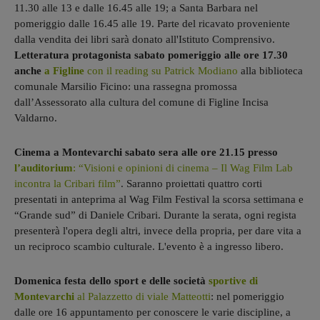
11.30 alle 13 e dalle 16.45 alle 19; a Santa Barbara nel
pomeriggio dalle 16.45 alle 19. Parte del ricavato proveniente
dalla vendita dei libri sarà donato all'Istituto Comprensivo.
Letteratura protagonista sabato pomeriggio alle ore 17.30
anche
a Figline
con il reading su Patrick Modiano
alla biblioteca
comunale Marsilio Ficino: una rassegna promossa
dall’Assessorato alla cultura del comune di Figline Incisa
Valdarno.
Cinema a Montevarchi sabato sera alle ore 21.15 presso
l’auditorium
: “Visioni e opinioni di cinema – Il Wag Film Lab
incontra la Cribari film”
. Saranno proiettati quattro corti
presentati in anteprima al Wag Film Festival la scorsa settimana e
“Grande sud” di Daniele Cribari. Durante la serata, ogni regista
presenterà l'opera degli altri, invece della propria, per dare vita a
un reciproco scambio culturale. L'evento è a ingresso libero.
Domenica festa dello sport e delle società
sportive di
Montevarchi
al Palazzetto di viale Matteotti
: nel pomeriggio
dalle ore 16 appuntamento per conoscere le varie discipline, a