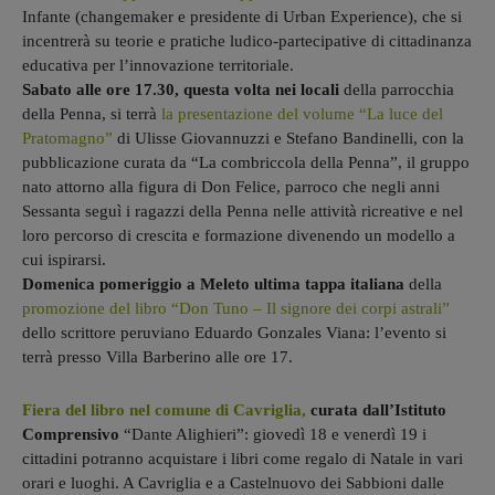
Infante (changemaker e presidente di Urban Experience), che si
incentrerà su teorie e pratiche ludico-partecipative di cittadinanza
educativa per l’innovazione territoriale.
Sabato alle ore 17.30, questa volta nei locali
della parrocchia
della Penna, si terrà
la presentazione del volume “La luce del
Pratomagno”
di Ulisse Giovannuzzi e Stefano Bandinelli, con la
pubblicazione curata da “La combriccola della Penna”, il gruppo
nato attorno alla figura di Don Felice, parroco che negli anni
Sessanta seguì i ragazzi della Penna nelle attività ricreative e nel
loro percorso di crescita e formazione divenendo un modello a
cui ispirarsi.
Domenica pomeriggio a Meleto ultima tappa italiana
della
promozione del libro “Don Tuno – Il signore dei corpi astrali”
dello scrittore peruviano Eduardo Gonzales Viana: l’evento si
terrà presso Villa Barberino alle ore 17.
Fiera del libro nel comune di Cavriglia,
curata dall’Istituto
Comprensivo
“Dante Alighieri”: giovedì 18 e venerdì 19 i
cittadini potranno acquistare i libri come regalo di Natale in vari
orari e luoghi. A Cavriglia e a Castelnuovo dei Sabbioni dalle