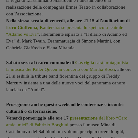
la regia di Massimiliano Mastroeni e l’allestimento e la
realizzazione della compagnia Ermes Teatro in collaborazione
con l’associazione.
Nella stessa serata di venerdì, alle ore 21.15 all’auditorium di
Loro Ciuffenna,
Kanterstrasse presenta lo spettacolo teatrale
“Adamo vs Eva”
, liberamente ispirato a “Il diario di Adamo ed
Eva” di Mark Twain. Drammaturgia di Simone Martini, con
Gabriele Giaffreda e Elena Miranda.
Sabato sera al teatro comunale di
Cavriglia
sarà protagonista
la musica dei Killer Queen in concerto con Martha Rossi
: alle ore
21 si esibirà la tribute band fiorentina del gruppo di Freddy
Mercury insieme a una delle nuove voci del panorama canoro,
lanciata da “Amici”.
Proseguono anche questo weekend le conferenze e incontri
culturali o di formazione.
Venerdì pomeriggio alle ore 17
presentazione
del libro “Caro
amici miei” di Fabrizio Borghini
presso il museo Mine di
Castelnuovo dei Sabbioni: un volume per ripercorrere luoghi,