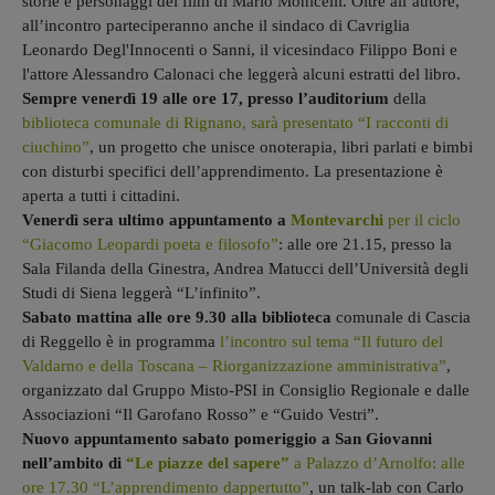
storie e personaggi del film di Mario Monicelli. Oltre all’autore,
all’incontro parteciperanno anche il sindaco di Cavriglia
Leonardo Degl'Innocenti o Sanni, il vicesindaco Filippo Boni e
l'attore Alessandro Calonaci che leggerà alcuni estratti del libro.
Sempre venerdì 19 alle ore 17, presso l’auditorium
della
biblioteca comunale di Rignano, sarà presentato “I racconti di
ciuchino”
, un progetto che unisce onoterapia, libri parlati e bimbi
con disturbi specifici dell’apprendimento. La presentazione è
aperta a tutti i cittadini.
Venerdì sera ultimo appuntamento a
Montevarchi
per il ciclo
“Giacomo Leopardi poeta e filosofo”
: alle ore 21.15, presso la
Sala Filanda della Ginestra, Andrea Matucci dell’Università degli
Studi di Siena leggerà “L’infinito”.
Sabato mattina alle ore 9.30 alla biblioteca
comunale di Cascia
di Reggello è in programma
l’incontro sul tema “Il futuro del
Valdarno e della Toscana – Riorganizzazione amministrativa”
,
organizzato dal Gruppo Misto-PSI in Consiglio Regionale e dalle
Associazioni “Il Garofano Rosso” e “Guido Vestri”.
Nuovo appuntamento sabato pomeriggio a San Giovanni
nell’ambito di
“Le piazze del sapere”
a Palazzo d’Arnolfo: alle
ore 17.30 “L’apprendimento dappertutto”
, un talk-lab con Carlo