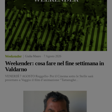
Weekender
Giulia Mauro
-
7 Agosto 2026
Weekender: cosa fare nel fine settimana in
Valdarno
VENERDÌ 7 AGOSTO Reggello- Per il Cinema sotto le Stelle sarà
proiettato a Vaggio il film d’animazione “Tartarughe...