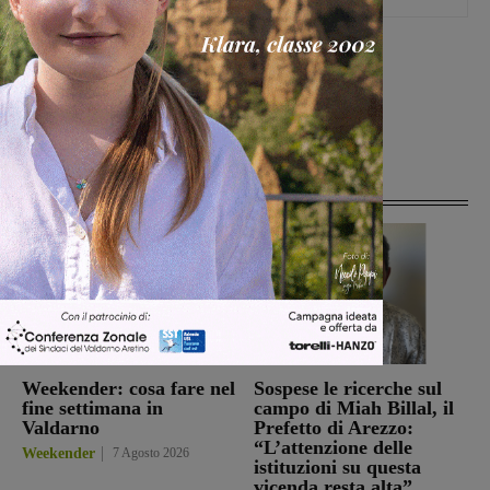
[rp4wp limit=4]
Articoli correlati
Weekender: cosa fare nel
Sospese le ricerche sul
fine settimana in
campo di Miah Billal, il
Valdarno
Prefetto di Arezzo:
“L’attenzione delle
Weekender
7 Agosto 2026
istituzioni su questa
vicenda resta alta”