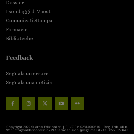
Dossier
I sondaggi di Vpost
Comunicati Stampa
Farmacie
Biblioteche
Feedback
Segnala un errore
Segnala una notizia
Copyright 2022 © Arno Edizioni srl | P.I./C.F n.02314000510 | Reg. Trib. AR n.
9/11 info@valdarnopost.it - PEC: arnoedizioni@legalmail.it - tel. 055.5353443