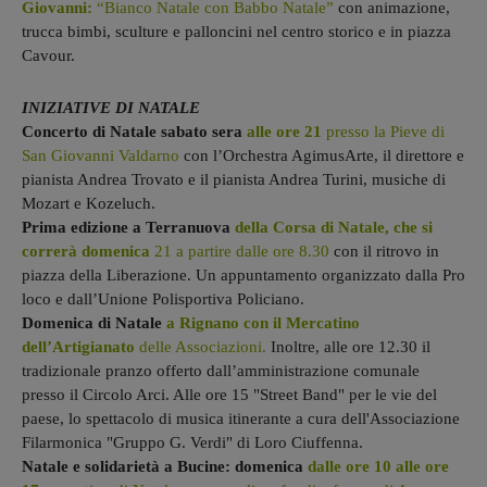
Giovanni:
“Bianco Natale con Babbo Natale”
con animazione,
trucca bimbi, sculture e palloncini nel centro storico e in piazza
Cavour.
INIZIATIVE DI NATALE
Concerto di Natale sabato sera
alle ore 21
presso la Pieve di
San Giovanni Valdarno
con l’Orchestra AgimusArte, il direttore e
pianista Andrea Trovato e il pianista Andrea Turini, musiche di
Mozart e Kozeluch.
Prima edizione a Terranuova
della Corsa di Natale
, che si
correrà domenica
21 a partire dalle ore 8.30
con il ritrovo in
piazza della Liberazione. Un appuntamento organizzato dalla Pro
loco e dall’Unione Polisportiva Policiano.
Domenica di Natale
a Rignano con il Mercatino
dell’Artigianato
delle Associazioni.
Inoltre, alle ore 12.30 il
tradizionale pranzo offerto dall’amministrazione comunale
presso il Circolo Arci. Alle ore 15 "Street Band" per le vie del
paese, lo spettacolo di musica itinerante a cura dell'Associazione
Filarmonica "Gruppo G. Verdi" di Loro Ciuffenna.
Natale e solidarietà a Bucine: domenica
dalle ore 10 alle ore