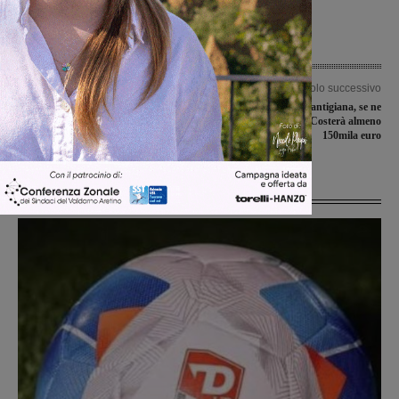
Articolo precedente
Articolo successivo
Perdita d’acqua in via Barducci,
Rotatoria di via Chiantigiana, se ne
segnalata da un mese: e ancora
riparla nel 2017. Costerà almeno
nessun intervento
150mila euro
Ultime Notizie