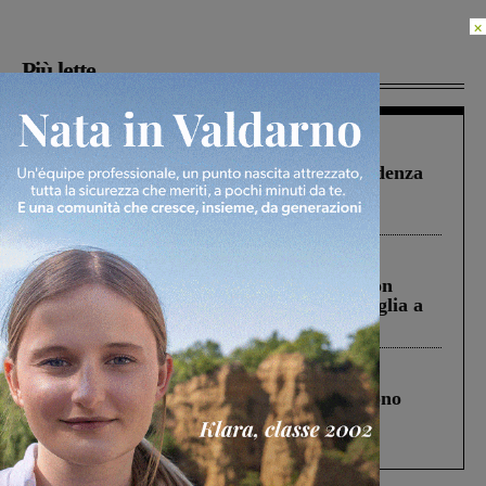
×
Più lette
Figline Incisa Valdarno
1 Agosto 2026
Piscina di Figline finanziata oltre la scadenza
Pnrr, il gruppo di Fratelli d’Italia: “Un
ringraziamento al Governo”
Cronaca
3 Agosto 2026
Scomparso da una struttura di Castiglion
Fiorentino l’uomo che aveva ucciso la figlia a
Levane nel 2020
Cronaca
4 Agosto 2026
Un anno fa la strage in A1 in cui morirono
Gianni, Giulia e Franco. Lo schianto, il
processo, lo stop ai sorpassi fra tir....