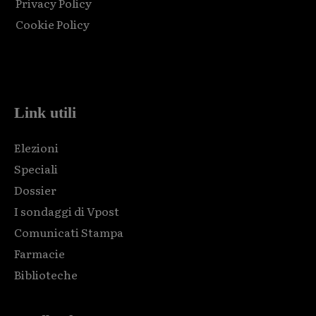
Privacy Policy
Cookie Policy
Html code here! Replace this with any non empty raw html
code and that's it.
Link utili
Elezioni
Speciali
Dossier
I sondaggi di Vpost
Comunicati Stampa
Farmacie
Biblioteche