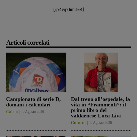
[rp4wp limit=4]
Articoli correlati
Campionato di serie D,
Dal treno all’ospedale, la
domani i calendari
vita in “Frammenti”: il
primo libro del
Calcio
9 Agosto 2026
valdarnese Luca Livi
Cultura
9 Agosto 2026