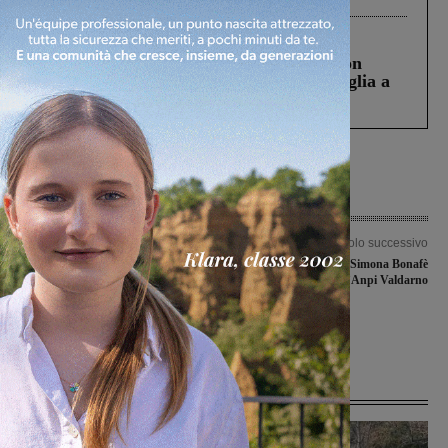
Cronaca
3 Agosto 2026
Scomparso da una struttura di Castiglion
Fiorentino l’uomo che aveva ucciso la figlia a
Levane nel 2020
Articolo precedente
Articolo successivo
Niente lezioni al Palazzetto: docenti
L’europarlamentare Simona Bonafè
del Varchi in polemica per le
alla festa dell’Anpi Valdarno
condizioni della struttura. Il sindaco:
“Interventi già effettuati, altri in
arrivo a breve”
Ultime Notizie