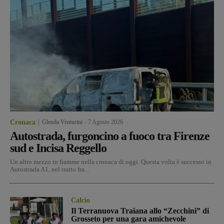
Cronaca
Glenda Venturini
-
7 Agosto 2026
Autostrada, furgoncino a fuoco tra Firenze
sud e Incisa Reggello
Un altro mezzo in fiamme nella cronaca di oggi. Questa volta è successo in
Autostrada A1, nel tratto fra...
Calcio
Il Terranuova Traiana allo “Zecchini” di
Grosseto per una gara amichevole