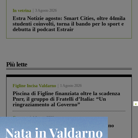
In vetrina
3 Agosto 2026
Estra Notizie agosto: Smart Cities, oltre 44mila
studenti coinvolti, torna il bando per lo sport e
debutta il podcast Estrair
Più lette
Figline Incisa Valdarno
1 Agosto 2026
Piscina di Figline finanziata oltre la scadenza
Pnrr, il gruppo di Fratelli d’Italia: “Un
×
ringraziamento al Governo”
Cronaca
4 Agosto 2026
Un anno fa la strage in A1 in cui morirono
Gianni, Giulia e Franco. Lo schianto, il
processo, lo stop ai sorpassi fra tir....