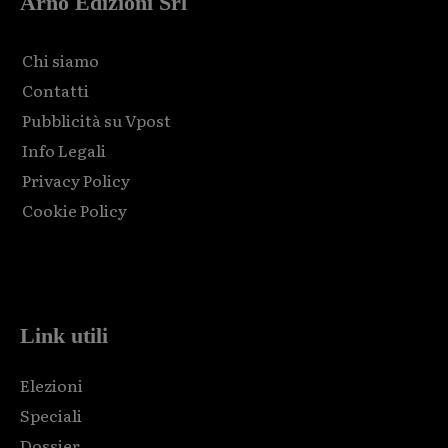
Arno Edizioni Srl
Chi siamo
Contatti
Pubblicità su Vpost
Info Legali
Privacy Policy
Cookie Policy
Html code here! Replace this with any non empty raw html
code and that's it.
Link utili
Elezioni
Speciali
Dossier