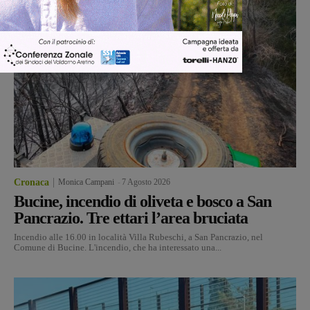
Cronaca
Monica Campani
-
7 Agosto 2026
Bucine, incendio di oliveta e bosco a San
Pancrazio. Tre ettari l’area bruciata
Incendio alle 16.00 in località Villa Rubeschi, a San Pancrazio, nel
Comune di Bucine. L'incendio, che ha interessato una...