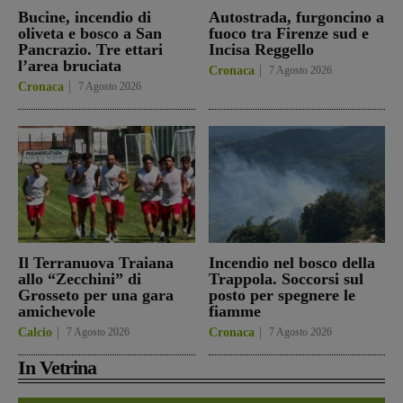
Bucine, incendio di
Autostrada, furgoncino a
oliveta e bosco a San
fuoco tra Firenze sud e
Pancrazio. Tre ettari
Incisa Reggello
l’area bruciata
Cronaca
7 Agosto 2026
Cronaca
7 Agosto 2026
Il Terranuova Traiana
Incendio nel bosco della
allo “Zecchini” di
Trappola. Soccorsi sul
Grosseto per una gara
posto per spegnere le
amichevole
fiamme
Calcio
7 Agosto 2026
Cronaca
7 Agosto 2026
In Vetrina