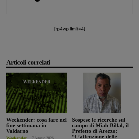
[rp4wp limit=4]
Articoli correlati
Weekender: cosa fare nel
Sospese le ricerche sul
fine settimana in
campo di Miah Billal, il
Valdarno
Prefetto di Arezzo:
“L’attenzione delle
Weekender
7 Agosto 2026