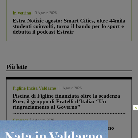
In vetrina
3 Agosto 2026
Estra Notizie agosto: Smart Cities, oltre 44mila
studenti coinvolti, torna il bando per lo sport e
debutta il podcast Estrair
Più lette
Figline Incisa Valdarno
1 Agosto 2026
Piscina di Figline finanziata oltre la scadenza
Pnrr, il gruppo di Fratelli d’Italia: “Un
ringraziamento al Governo”
×
Cronaca
4 Agosto 2026
Un anno fa la strage in A1 in cui morirono
Gianni, Giulia e Franco. Lo schianto, il