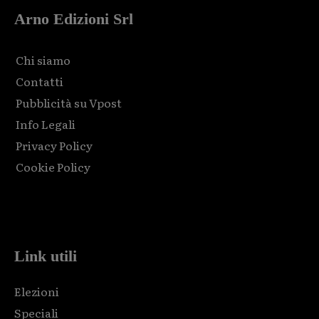
Arno Edizioni Srl
Chi siamo
Contatti
Pubblicità su Vpost
Info Legali
Privacy Policy
Cookie Policy
Html code here! Replace this with any non empty raw html
code and that's it.
Link utili
Elezioni
Speciali