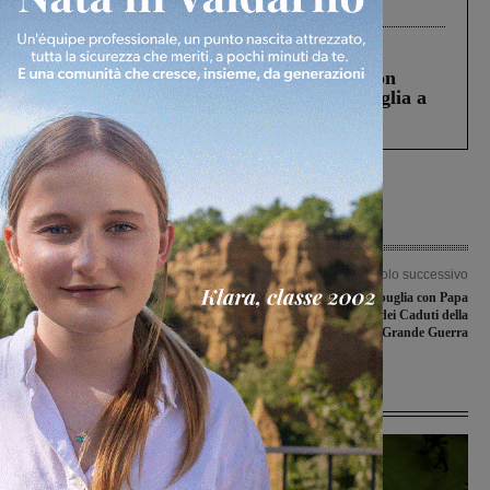
processo, lo stop ai sorpassi fra tir....
Cronaca
3 Agosto 2026
Scomparso da una struttura di Castiglion
Fiorentino l’uomo che aveva ucciso la figlia a
Levane nel 2020
Articolo precedente
Articolo successivo
Il valdarnese Alessandro Bencivenni
Dal Valdarno a Redipuglia con Papa
alla finale dei MIA 2014, il premio ai
Francesco nel ricordo dei Caduti della
migliori siti italiani
Grande Guerra
Ultime Notizie